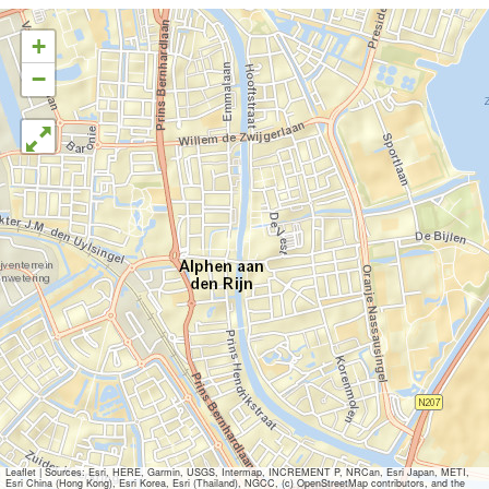
+
−
Leaflet
|
Sources: Esri, HERE, Garmin, USGS, Intermap, INCREMENT P, NRCan, Esri Japan, METI,
Esri China (Hong Kong), Esri Korea, Esri (Thailand), NGCC, (c) OpenStreetMap contributors, and the