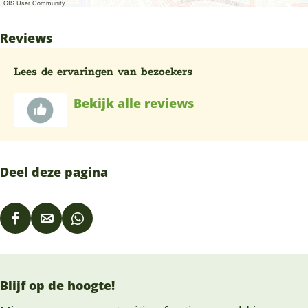
GIS User Community
Reviews
Lees de ervaringen van bezoekers
Bekijk alle reviews
Deel deze pagina
D
D
D
e
e
e
e
e
e
Blijf op de hoogte!
l
l
l