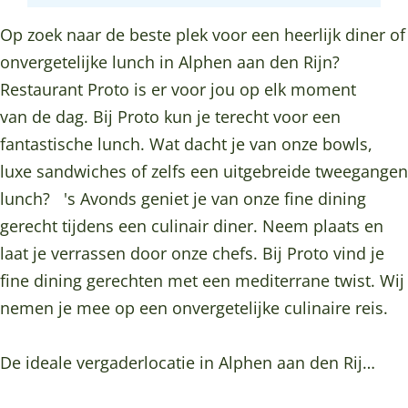
n
r
u
a
n
o
g
d
t
a
r
u
t
Op zoek naar de beste plek voor een heerlijk diner of
o
r
i
P
n
a
r
P
onvergetelijke lunch in Alphen aan den Rijn?
k
a
n
r
t
n
a
r
Restaurant Proto is er voor jou op elk moment
R
m
R
o
P
t
n
o
van de dag. Bij Proto kun je terecht voor een
e
R
e
t
r
P
t
t
fantastische lunch. Wat dacht je van onze bowls,
s
e
s
o
o
r
P
o
luxe sandwiches of zelfs een uitgebreide tweegangen
t
s
t
t
o
r
lunch? 's Avonds geniet je van onze fine dining
a
t
a
o
t
o
gerecht tijdens een culinair diner. Neem plaats en
u
a
u
o
t
laat je verrassen door onze chefs. Bij Proto vind je
r
u
r
o
fine dining gerechten met een mediterrane twist. Wij
a
r
a
nemen je mee op een onvergetelijke culinaire reis.
n
a
n
t
n
t
De ideale vergaderlocatie in Alphen aan den Rij…
P
t
P
r
P
r