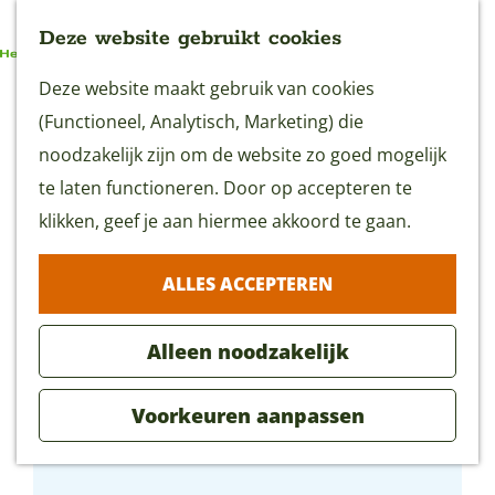
Deze website gebruikt cookies
G
Deze website maakt gebruik van cookies
MENU
a
(Functioneel, Analytisch, Marketing) die
n
noodzakelijk zijn om de website zo goed mogelijk
a
te laten functioneren. Door op accepteren te
a
klikken, geef je aan hiermee akkoord te gaan.
r
ALLES ACCEPTEREN
d
e
Alleen noodzakelijk
h
o
Voorkeuren aanpassen
m
Restaurant Proto
e
p