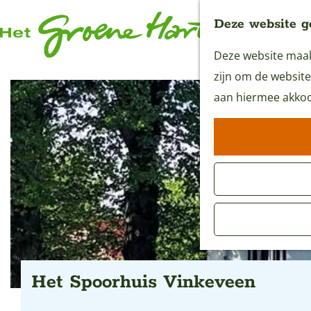
Deze website g
Deze website maakt
G
zijn om de website
a
aan hiermee akkoo
n
a
a
r
d
e
h
o
m
Het Spoorhuis Vinkeveen
e