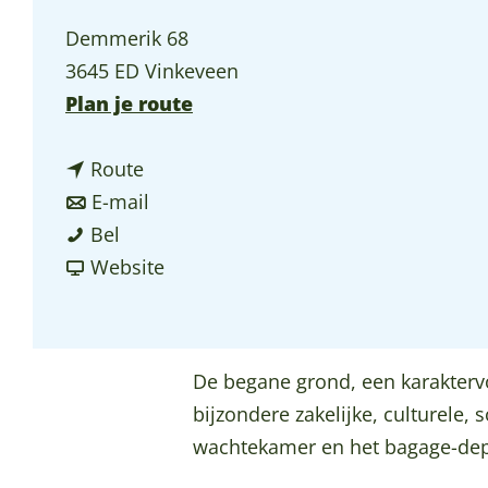
p
Demmerik 68
a
3645 ED Vinkeveen
g
n
Plan je route
e
a
n
a
Route
a
n
r
E-mail
H
a
a
H
Bel
e
r
a
v
e
Website
t
H
r
a
t
S
e
H
n
S
p
t
e
H
p
De begane grond, een karaktervol
o
S
t
e
o
bijzondere zakelijke, culturele,
o
p
S
t
o
wachtekamer en het bagage-depo
r
o
p
S
r