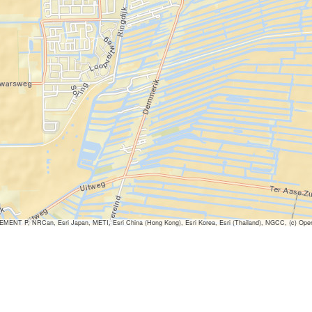
ENT P, NRCan, Esri Japan, METI, Esri China (Hong Kong), Esri Korea, Esri (Thailand), NGCC, (c) Ope