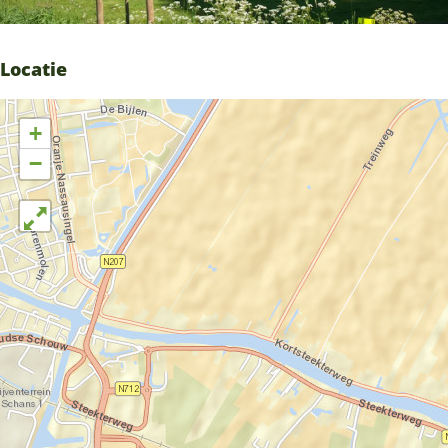
Locatie
+
−