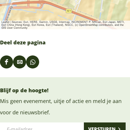
Leaflet
|
Sources: Esri, HERE, Garmin, USGS, Intermap, INCREMENT P, NRCan, Esri Japan, METI,
Esri China (Hong Kong), Esri Korea, Esri (Thailand), NGCC, (c) OpenStreetMap contributors, and the
GIS User Community
Deel deze pagina
D
D
D
e
e
e
e
e
e
Blijf op de hoogte!
l
l
l
d
d
d
Mis geen evenement, uitje of actie en meld je aan
e
e
e
voor de nieuwsbrief.
z
z
z
E
e
e
e
VERSTUREN