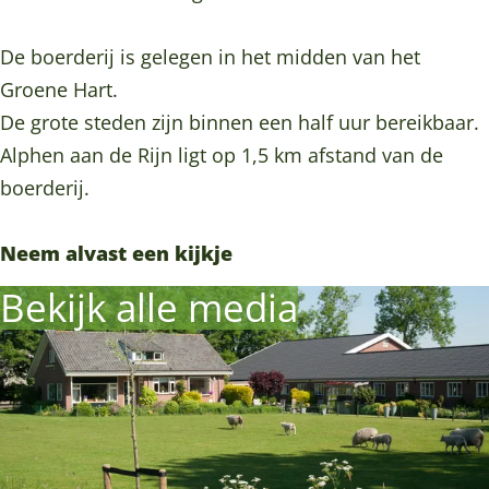
L
n
a
m
L
o
n
n
a
o
De boerderij is gelegen in het midden van het
g
L
n
n
g
Groene Hart.
i
o
L
n
i
De grote steden zijn binnen een half uur bereikbaar.
e
g
o
L
e
Alphen aan de Rijn ligt op 1,5 km afstand van de
s
i
g
o
s
boerderij.
e
i
g
s
e
i
Neem alvast een kijkje
s
e
Bekijk alle media
s