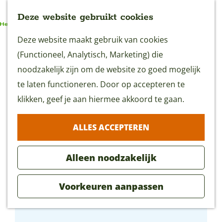
Deze website gebruikt cookies
G
Deze website maakt gebruik van cookies
MENU
a
(Functioneel, Analytisch, Marketing) die
n
noodzakelijk zijn om de website zo goed mogelijk
a
te laten functioneren. Door op accepteren te
a
klikken, geef je aan hiermee akkoord te gaan.
r
ALLES ACCEPTEREN
d
e
Alleen noodzakelijk
h
o
Voorkeuren aanpassen
m
Kortmann Logies
e
p