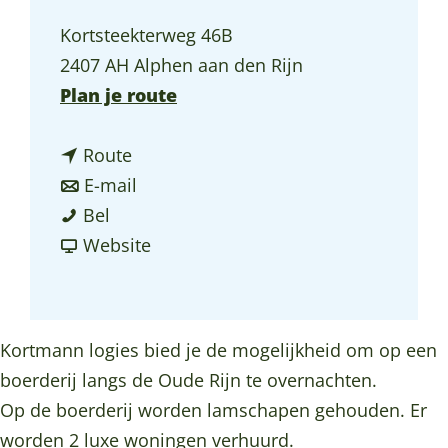
a
Kortsteekterweg 46B
g
2407 AH Alphen aan den Rijn
e
n
Plan je route
a
n
a
Route
a
n
r
E-mail
K
a
a
K
Bel
o
r
a
v
o
Website
r
K
r
a
r
t
o
K
n
t
m
r
o
K
m
Kortmann logies bied je de mogelijkheid om op een
a
t
r
o
a
boerderij langs de Oude Rijn te overnachten.
n
m
t
r
n
Op de boerderij worden lamschapen gehouden. Er
n
a
m
t
n
worden 2 luxe woningen verhuurd.