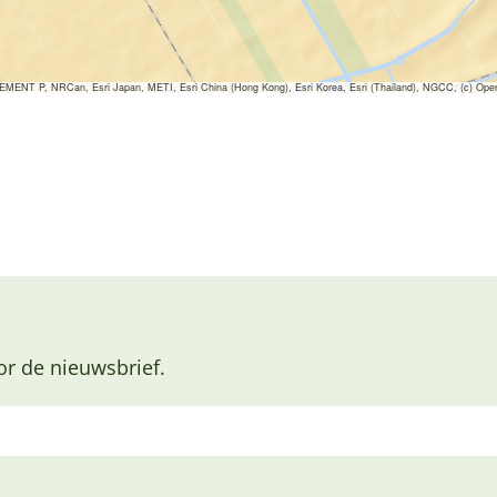
ENT P, NRCan, Esri Japan, METI, Esri China (Hong Kong), Esri Korea, Esri (Thailand), NGCC, (c) Ope
or de nieuwsbrief.