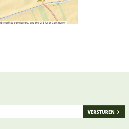
nStreetMap contributors, and the GIS User Community
VERSTUREN