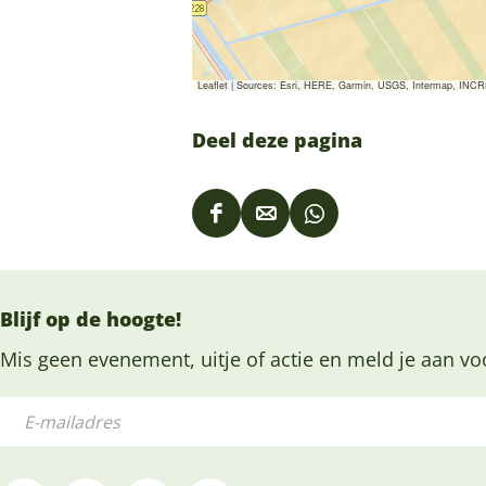
Leaflet
|
Sources: Esri, HERE, Garmin, USGS, Intermap, INCREM
Deel deze pagina
D
D
D
e
e
e
e
e
e
Blijf op de hoogte!
l
l
l
d
d
d
Mis geen evenement, uitje of actie en meld je aan vo
e
e
e
E
z
z
z
-
e
e
e
m