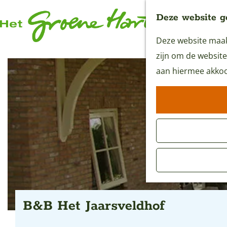
Deze website g
Deze website maakt
G
zijn om de website
a
aan hiermee akkoo
n
a
a
r
d
e
h
o
m
B&B Het Jaarsveldhof
e