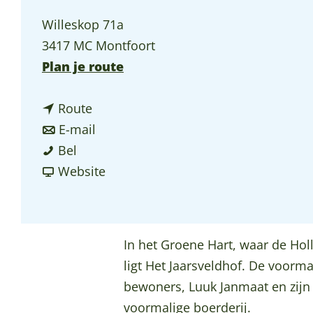
p
Willeskop 71a
a
3417 MC Montfoort
g
n
Plan je route
e
a
n
a
Route
a
n
r
E-mail
B
a
a
B
Bel
&
r
a
v
&
Website
B
B
r
a
B
H
&
B
n
H
e
B
&
B
e
In het Groene Hart, waar de Hol
t
H
B
&
t
ligt Het Jaarsveldhof. De voorma
J
e
H
B
J
bewoners, Luuk Janmaat en zijn v
a
t
e
H
a
voormalige boerderij.