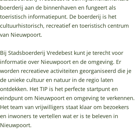
s
a
t
S
s
boerderij aan de binnenhaven en fungeert als
b
d
a
t
b
toeristisch informatiepunt. De boerderij is het
o
s
d
a
o
cultuurhistorisch, recreatief en toeristisch centrum
e
b
s
d
e
van Nieuwpoort.
r
o
b
s
r
d
e
o
b
d
Bij Stadsboerderij Vredebest kunt je terecht voor
e
r
e
o
e
informatie over Nieuwpoort en de omgeving. Er
r
d
r
e
r
worden recreatieve activiteiten georganiseerd die je
i
e
d
r
i
de unieke cultuur en natuur in de regio laten
j
r
e
d
j
ontdekken. Het TIP is het perfecte startpunt en
V
i
r
e
V
eindpunt om Nieuwpoort en omgeving te verkennen.
r
j
i
r
r
Het team van vrijwilligers staat klaar om bezoekers
e
V
j
i
e
en inwoners te vertellen wat er is te beleven in
d
r
V
j
d
Nieuwpoort.
e
e
r
V
e