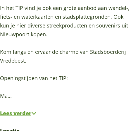
b
d
e
r
b
In het TIP vind je ook een grote aanbod aan wandel-,
e
e
d
e
e
fiets- en waterkaarten en stadsplattegronden. Ook
s
b
e
d
s
kun je hier diverse streekproducten en souvenirs uit
t
e
b
e
t
Nieuwpoort kopen.
N
s
e
b
N
i
t
s
e
i
Kom langs en ervaar de charme van Stadsboerderij
e
N
t
s
e
Vredebest.
u
i
N
t
u
w
e
i
N
w
Openingstijden van het TIP:
p
u
e
i
p
o
w
u
e
o
Ma…
o
p
w
u
o
r
o
p
w
r
Lees verder
t
o
o
p
t
r
o
o
Locatie