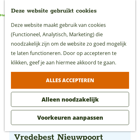
Deze website gebruikt cookies
G
Deze website maakt gebruik van cookies
MENU
a
(Functioneel, Analytisch, Marketing) die
n
noodzakelijk zijn om de website zo goed mogelijk
a
te laten functioneren. Door op accepteren te
a
klikken, geef je aan hiermee akkoord te gaan.
r
ALLES ACCEPTEREN
d
e
Alleen noodzakelijk
h
o
Voorkeuren aanpassen
m
TIP Stadsboerderij
e
Vredebest Nieuwpoort
p