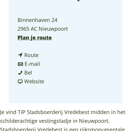
a
g
Binnenhaven 24
e
2965 AC Nieuwpoort
n
Plan je route
a
n
a
Route
a
n
r
E-mail
T
a
a
T
Bel
I
r
a
v
I
Website
P
T
r
a
P
S
I
T
n
S
t
P
I
T
t
Je vind TIP Stadsboerderij Vredebest midden in het
a
S
P
I
a
schilderachtige vestingstadje in Nieuwpoort.
d
t
S
P
d
Stadsboerderij Vredebest is een rijksmonumentale