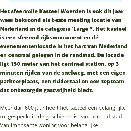
o
l
e
e
o
e
o
d
e
W
l
e
e
Het sfeervolle Kasteel Woerden is ook dit jaar
e
o
i
r
o
W
l
r
weer bekroond als beste meeting locatie van
l
k
n
d
e
o
W
d
Nederland in de categorie 'Large'*. Het kasteel
W
K
K
e
r
e
o
e
is een
sfeervol rijksmonument en dé
o
a
a
n
d
r
e
n
evenementenlocatie in het hart van Nederland
e
s
s
-
e
d
r
-
en centraal gelegen in de randstad. De locatie
r
t
t
Z
n
e
d
Z
ligt 150 meter van het centraal station, op 3
d
e
e
a
-
n
e
a
minuten rijden van de snelweg, met een eigen
e
e
e
k
Z
-
n
k
parkeerplaats, een ridderzaal en een topteam
n
l
l
e
a
Z
-
e
dat onbezorgde gastvrijheid biedt.
-
W
W
l
k
a
Z
l
Z
o
o
i
e
k
a
i
Meer dan 600 jaar heeft het kasteel een belangrijke
a
e
e
j
l
e
k
j
rol gespeeld in de geschiedenis van de (rand)stad.
k
r
r
k
i
l
e
k
Van imposante woning voor belangrijke
e
d
d