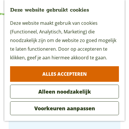
Deze website gebruikt cookies
G
Deze website maakt gebruik van cookies
MENU
a
(Functioneel, Analytisch, Marketing) die
n
noodzakelijk zijn om de website zo goed mogelijk
a
te laten functioneren. Door op accepteren te
a
klikken, geef je aan hiermee akkoord te gaan.
r
ALLES ACCEPTEREN
d
e
Alleen noodzakelijk
h
o
Voorkeuren aanpassen
m
Kasteel Woerden - Zakelijk
e
p