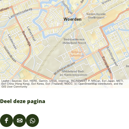
Leaflet
|
Sources: Esri, HERE, Garmin, USGS, Intermap, INCREMENT P, NRCan, Esri Japan, METI,
Esri China (Hong Kong), Esri Korea, Esri (Thailand), NGCC, (c) OpenStreetMap contributors, and the
GIS User Community
Deel deze pagina
D
D
D