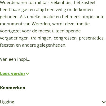
j
i
l
Woerdenaren tot militair ziekenhuis, het kasteel
l
e
e
k
j
i
heeft haar gasten altijd een veilig onderkomen
i
n
n
k
j
geboden. Als unieke locatie en het meest imposante
j
-
-
k
monument van Woerden, wordt deze traditie
k
Z
Z
voortgezet voor de meest uiteenlopende
a
a
vergaderingen, trainingen, congressen, presentaties,
k
k
feesten en andere gelegenheden.
e
e
l
l
Van een inspi…
i
i
j
j
Lees verder
k
k
Kenmerken
Ligging