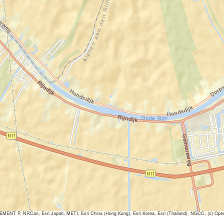
ENT P, NRCan, Esri Japan, METI, Esri China (Hong Kong), Esri Korea, Esri (Thailand), NGCC, (c) Ope