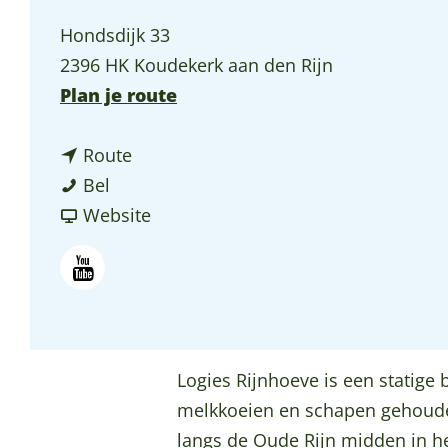
p
Hondsdijk 33
a
2396 HK Koudekerk aan den Rijn
g
n
Plan je route
e
a
n
a
Route
B
a
r
Bel
o
a
v
B
Website
e
r
a
o
r
B
n
e
Y
d
o
B
r
o
e
e
o
d
u
r
r
e
e
t
Logies Rijnhoeve is een statige
i
d
r
r
u
melkkoeien en schapen gehoude
j
e
d
i
b
langs de Oude Rijn midden in h