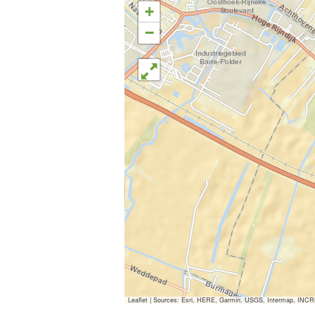
+
−
Leaflet
|
Sources: Esri, HERE, Garmin, USGS, Intermap, INCREM