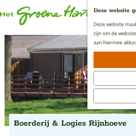
Deze website g
Deze website maakt
G
zijn om de website
a
aan hiermee akkoo
n
a
a
r
d
e
h
o
m
Boerderij & Logies Rijnhoeve
e