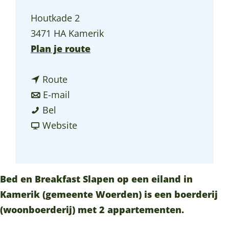
a
Houtkade 2
g
3471 HA Kamerik
e
n
Plan je route
a
n
a
Route
a
n
r
E-mail
B
a
a
B
Bel
&
r
a
v
&
Website
B
B
r
a
B
S
&
B
n
S
l
B
&
B
l
Bed en Breakfast Slapen op een eiland in
a
S
B
&
a
Kamerik (gemeente Woerden) is een boerderij
p
l
S
B
p
(woonboerderij) met 2 appartementen.
e
a
l
S
e