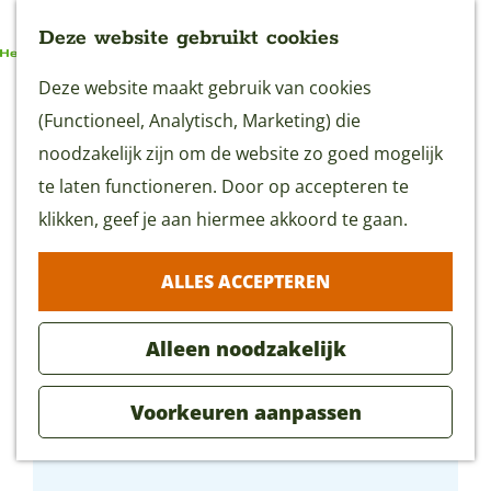
Deze website gebruikt cookies
G
Deze website maakt gebruik van cookies
MENU
a
(Functioneel, Analytisch, Marketing) die
n
noodzakelijk zijn om de website zo goed mogelijk
a
te laten functioneren. Door op accepteren te
a
klikken, geef je aan hiermee akkoord te gaan.
r
ALLES ACCEPTEREN
d
e
Alleen noodzakelijk
h
o
Voorkeuren aanpassen
m
B&B Slapen op een Eiland
e
p