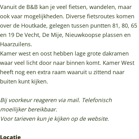
n
p
a
l
n
Vanuit de B&B kan je veel fietsen, wandelen, maar
o
e
p
a
o
ook vaar mogelijkheden. Diverse fietsroutes komen
p
n
e
p
p
over de Houtkade, gelegen tussen puntten 81, 80, 65
e
o
n
e
e
en 19 De Vecht, De Mije, Nieuwkoopse plassen en
e
p
o
n
e
Haarzuilens.
n
e
p
o
n
Kamer west en oost hebben lage grote dakramen
E
e
e
p
E
waar veel licht door naar binnen komt. Kamer West
i
n
e
e
i
heeft nog een extra raam waaruit u zittend naar
l
E
n
e
l
buiten kunt kijken.
a
i
E
n
a
n
l
i
E
n
Bij voorkeur reageren via mail. Telefonisch
d
a
l
i
d
moeilijker bereikbaar.
n
a
l
Voor tarieven kun je kijken op de website.
d
n
a
d
n
Locatie