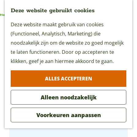
Deze website gebruikt cookies
G
Deze website maakt gebruik van cookies
MENU
a
(Functioneel, Analytisch, Marketing) die
n
noodzakelijk zijn om de website zo goed mogelijk
a
te laten functioneren. Door op accepteren te
a
klikken, geef je aan hiermee akkoord te gaan.
r
ALLES ACCEPTEREN
d
e
Alleen noodzakelijk
h
o
Voorkeuren aanpassen
m
GOUDasfalt
e
p