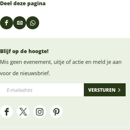
Deel deze pagina
D
D
D
e
e
e
e
e
e
Blijf op de hoogte!
l
l
l
d
d
d
Mis geen evenement, uitje of actie en meld je aan
e
e
e
voor de nieuwsbrief.
z
z
z
E
e
e
e
VERSTUREN
-
p
p
p
m
a
a
a
a
g
g
g
F
X
I
P
i
i
i
i
a
H
n
i