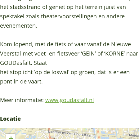
f
f
l
het stadsstrand of geniet op het terrein juist van
a
a
t
spektakel zoals theatervoorstellingen en andere
l
l
evenementen.
t
t
Kom lopend, met de fiets of vaar vanaf de Nieuwe
Veerstal met voet- en fietsveer ‘GEIN’ of ‘KORNE’ naar
GOUDasfalt. Staat
het stoplicht ‘op de loswal’ op groen, dat is er een
pont in de vaart.
Meer informatie:
www.goudasfalt.nl
Locatie
+