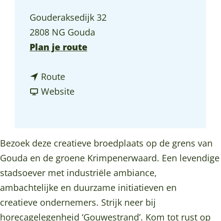
a
Gouderaksedijk 32
g
2808 NG Gouda
e
n
Plan je route
a
n
a
Route
a
v
r
Website
a
a
G
r
n
O
G
G
U
Bezoek deze creatieve broedplaats op de grens van
O
O
D
Gouda en de groene Krimpenerwaard. Een levendige
U
U
a
stadsoever met industriële ambiance,
D
D
s
ambachtelijke en duurzame initiatieven en
a
a
f
creatieve ondernemers. Strijk neer bij
s
s
a
horecagelegenheid ‘Gouwestrand’. Kom tot rust op