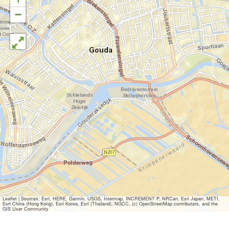
−
Leaflet
|
Sources: Esri, HERE, Garmin, USGS, Intermap, INCREMENT P, NRCan, Esri Japan, METI,
Esri China (Hong Kong), Esri Korea, Esri (Thailand), NGCC, (c) OpenStreetMap contributors, and the
GIS User Community