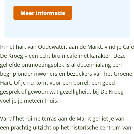
é
a
C
é
a
a
D
f
a
D
c
Meer informatie
g
e
é
f
e
e
e
K
D
é
K
b
r
e
D
r
o
o
K
e
o
In het hart van Oudewater, aan de Markt, vind je Café
o
e
r
K
e
De Kroeg – een echt bruin café met karakter. Deze
k
g
o
r
g
geliefde ontmoetingsplek is al decennialang een
C
,
e
o
,
begrip onder inwoners én bezoekers van het Groene
a
O
g
e
O
Hart. Of je nu komt voor een borrel, een goed
f
u
,
g
u
gesprek of gewoon wat gezelligheid, bij De Kroeg
é
d
O
,
d
voel je je meteen thuis.
D
e
u
O
e
e
w
d
u
w
Vanaf het ruime terras aan de Markt geniet je van
K
a
e
d
a
een prachtig uitzicht op het historische centrum van
r