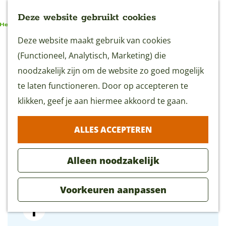
Deze website gebruikt cookies
G
Deze website maakt gebruik van cookies
MENU
Café De Kroeg, Oudewater
a
(Functioneel, Analytisch, Marketing) die
n
noodzakelijk zijn om de website zo goed mogelijk
a
te laten functioneren. Door op accepteren te
Leeuweringerstraat 8
a
klikken, geef je aan hiermee akkoord te gaan.
3421 AC Oudewater
r
n
Plan je route
ALLES ACCEPTEREN
d
a
e
n
a
Route
Alleen noodzakelijk
h
a
n
r
E-mail
o
C
a
a
C
Bel
Voorkeuren aanpassen
m
a
r
a
a
e
f
C
r
f
F
p