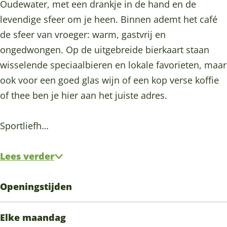
t
w
e
t
Oudewater, met een drankje in de hand en de
o
e
a
w
e
levendige sfeer om je heen. Binnen ademt het café
e
r
t
a
r
de sfeer van vroeger: warm, gastvrij en
g
e
t
ongedwongen. Op de uitgebreide bierkaart staan
,
r
e
wisselende speciaalbieren en lokale favorieten, maar
O
r
ook voor een goed glas wijn of een kop verse koffie
u
of thee ben je hier aan het juiste adres.
d
e
Sportliefh…
w
a
Lees verder
t
e
Openingstijden
r
Elke maandag