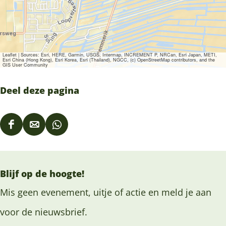
Leaflet
|
Sources: Esri, HERE, Garmin, USGS, Intermap, INCREMENT P, NRCan, Esri Japan, METI,
Esri China (Hong Kong), Esri Korea, Esri (Thailand), NGCC, (c) OpenStreetMap contributors, and the
GIS User Community
Deel deze pagina
D
D
D
e
e
e
e
e
e
Blijf op de hoogte!
l
l
l
d
d
d
Mis geen evenement, uitje of actie en meld je aan
e
e
e
voor de nieuwsbrief.
z
z
z