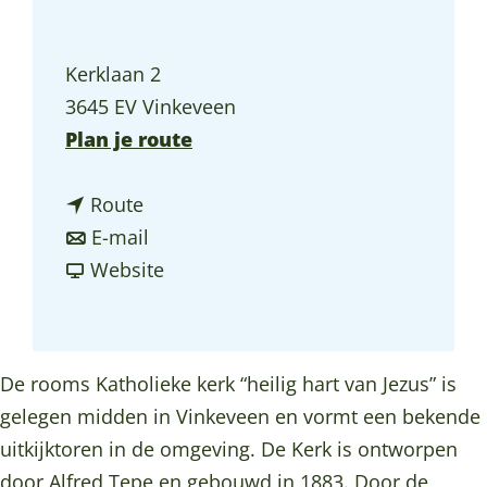
a
g
Kerklaan 2
e
3645 EV Vinkeveen
n
Plan je route
a
n
a
Route
a
n
r
E-mail
a
a
v
K
Website
r
a
a
a
K
r
n
t
a
K
K
h
De rooms Katholieke kerk “heilig hart van Jezus” is
t
a
a
e
gelegen midden in Vinkeveen en vormt een bekende
h
t
t
d
uitkijktoren in de omgeving. De Kerk is ontworpen
e
h
h
r
door Alfred Tepe en gebouwd in 1883. Door de