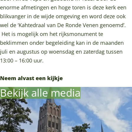
d
e
e
a
enorme afmetingen en hoge toren is deze kerk een
r
d
d
a
blikvanger in de wijde omgeving en word deze ook
a
r
r
l
wel de ‘Kahtedraal van De Ronde Venen genoemd’.
a
a
a
v
Het is mogelijk om het rijksmonument te
l
a
a
a
beklimmen onder begeleiding kan in de maanden
v
l
l
n
juli en augustus op woensdag en zaterdag tussen
a
v
v
D
13:00 – 16:00 uur.
n
a
a
e
D
n
n
R
Neem alvast een kijkje
e
D
D
o
Bekijk alle media
R
e
e
n
o
R
R
d
n
o
o
e
d
n
n
V
e
d
d
e