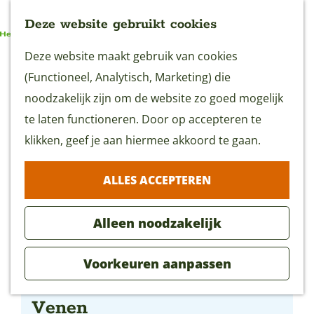
Deze website gebruikt cookies
G
Deze website maakt gebruik van cookies
MENU
a
(Functioneel, Analytisch, Marketing) die
n
noodzakelijk zijn om de website zo goed mogelijk
a
te laten functioneren. Door op accepteren te
a
klikken, geef je aan hiermee akkoord te gaan.
r
ALLES ACCEPTEREN
d
e
Alleen noodzakelijk
h
o
Voorkeuren aanpassen
m
Kathedraal van De Ronde
e
Venen
p