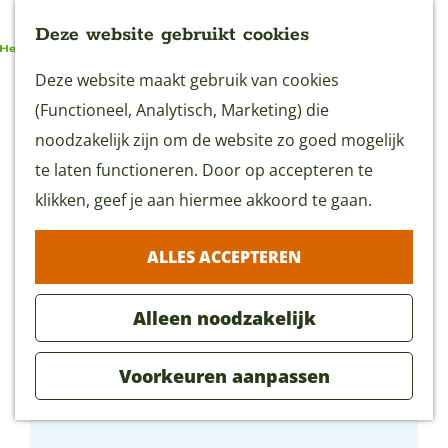
Deze website gebruikt cookies
G
Deze website maakt gebruik van cookies
MENU
a
(Functioneel, Analytisch, Marketing) die
n
noodzakelijk zijn om de website zo goed mogelijk
a
te laten functioneren. Door op accepteren te
a
klikken, geef je aan hiermee akkoord te gaan.
r
ALLES ACCEPTEREN
d
e
Alleen noodzakelijk
h
o
Voorkeuren aanpassen
m
Buro Fudge | Woerden
e
p