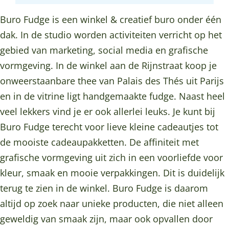
e
d
u
F
e
o
g
k
|
g
d
u
|
Buro Fudge is een winkel & creatief buro onder één
o
r
B
W
e
g
d
W
dak. In de studio worden activiteiten verricht op het
k
a
u
o
|
e
g
o
gebied van marketing, social media en grafische
B
m
r
e
W
|
e
e
vormgeving. In de winkel aan de Rijnstraat koop je
u
B
o
r
o
W
|
r
onweerstaanbare thee van Palais des Thés uit Parijs
r
u
F
d
e
o
W
d
en in de vitrine ligt handgemaakte fudge. Naast heel
o
r
u
e
r
e
o
e
veel lekkers vind je er ook allerlei leuks. Je kunt bij
F
o
d
n
d
r
e
n
Buro Fudge terecht voor lieve kleine cadeautjes tot
u
F
g
e
d
r
de mooiste cadeaupakketten. De affiniteit met
d
u
e
n
e
d
grafische vormgeving uit zich in een voorliefde voor
g
d
|
n
e
kleur, smaak en mooie verpakkingen. Dit is duidelijk
e
g
W
n
terug te zien in de winkel. Buro Fudge is daarom
|
e
o
altijd op zoek naar unieke producten, die niet alleen
W
|
e
geweldig van smaak zijn, maar ook opvallen door
o
W
r