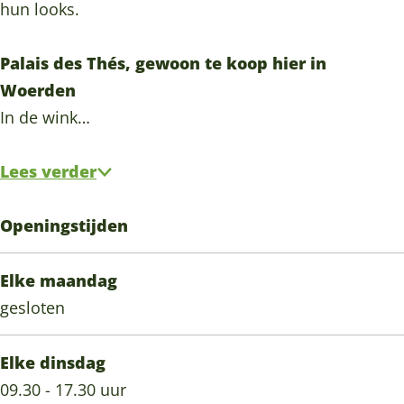
hun looks.
e
o
d
r
e
e
Palais des Thés, gewoon te koop hier in
d
r
n
Woerden
e
d
In de wink…
n
e
n
Lees verder
Openingstijden
Elke maandag
gesloten
Elke dinsdag
09.30 - 17.30 uur