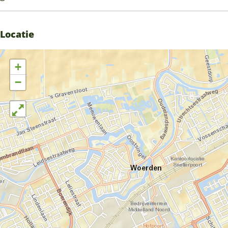
Locatie
+
−