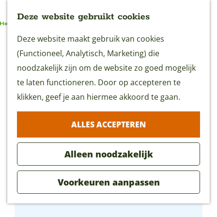
Deze website gebruikt cookies
G
Deze website maakt gebruik van cookies
MENU
a
(Functioneel, Analytisch, Marketing) die
n
noodzakelijk zijn om de website zo goed mogelijk
a
te laten functioneren. Door op accepteren te
a
klikken, geef je aan hiermee akkoord te gaan.
r
ALLES ACCEPTEREN
d
e
Alleen noodzakelijk
h
o
Voorkeuren aanpassen
m
Podium Bredius
e
p