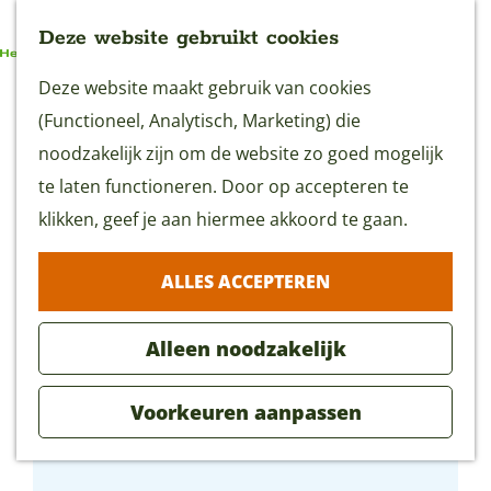
Deze website gebruikt cookies
G
Deze website maakt gebruik van cookies
MENU
a
(Functioneel, Analytisch, Marketing) die
n
noodzakelijk zijn om de website zo goed mogelijk
a
te laten functioneren. Door op accepteren te
a
klikken, geef je aan hiermee akkoord te gaan.
r
ALLES ACCEPTEREN
d
e
Alleen noodzakelijk
h
o
Voorkeuren aanpassen
m
Sportsaeck
e
p