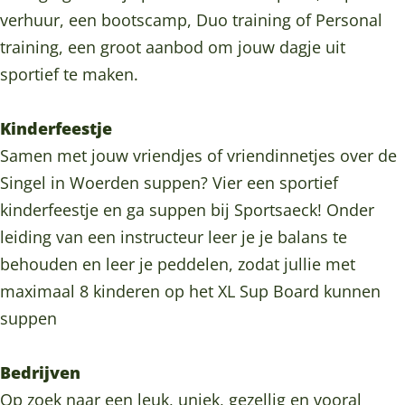
c
a
s
t
c
g
o
verhuur, een bootscamp, Duo training of Personal
k
e
a
s
k
r
o
training, een groot aanbod om jouw dagje uit
c
e
a
a
k
sportief te maken.
k
c
e
m
S
k
c
S
p
Kinderfeestje
k
p
o
Samen met jouw vriendjes of vriendinnetjes over de
o
r
Singel in Woerden suppen? Vier een sportief
r
t
kinderfeestje en ga suppen bij Sportsaeck! Onder
t
s
leiding van een instructeur leer je je balans te
s
a
behouden en leer je peddelen, zodat jullie met
a
e
maximaal 8 kinderen op het XL Sup Board kunnen
e
c
suppen
c
k
k
Bedrijven
Op zoek naar een leuk, uniek, gezellig en vooral