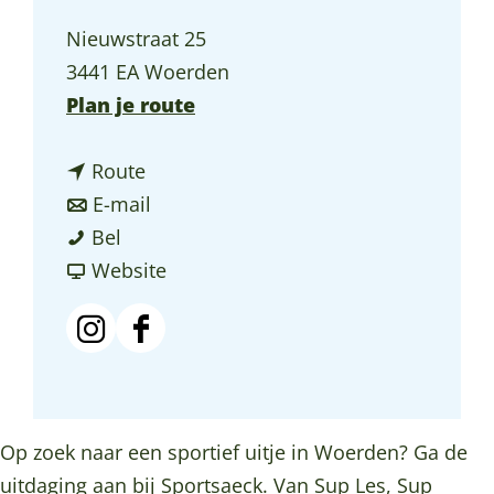
a
Nieuwstraat 25
g
3441 EA Woerden
e
n
Plan je route
a
n
a
Route
a
n
r
E-mail
S
a
a
S
Bel
p
r
a
v
p
Website
o
S
r
a
o
r
p
S
n
r
I
F
t
o
p
S
t
n
a
s
r
o
p
s
s
c
a
t
r
o
a
t
e
Op zoek naar een sportief uitje in Woerden? Ga de
e
s
t
r
e
a
b
uitdaging aan bij Sportsaeck. Van Sup Les, Sup