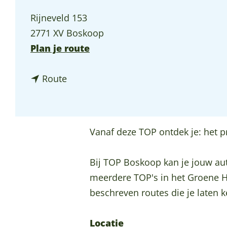
p
Rijneveld 153
a
2771 XV Boskoop
g
n
Plan je route
e
a
n
a
Route
a
r
a
T
r
O
Vanaf deze TOP ontdek je: het 
T
P
O
B
Bij TOP Boskoop kan je jouw auto
P
o
meerdere TOP's in het Groene Ha
B
s
beschreven routes die je laten
o
k
s
o
Locatie