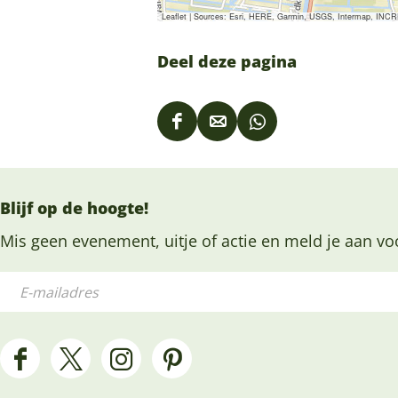
Leaflet
|
Sources: Esri, HERE, Garmin, USGS, Intermap, INCREM
Deel deze pagina
D
D
D
e
e
e
e
e
e
Blijf op de hoogte!
l
l
l
d
d
d
Mis geen evenement, uitje of actie en meld je aan vo
e
e
e
E
z
z
z
-
e
e
e
m
p
p
p
a
F
X
I
P
a
a
a
i
a
H
n
i