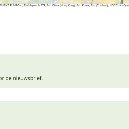
ENT P, NRCan, Esri Japan, METI, Esri China (Hong Kong), Esri Korea, Esri (Thailand), NGCC, (c) Ope
or de nieuwsbrief.