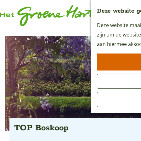
Deze website g
Deze website maakt
G
zijn om de website
a
aan hiermee akkoo
n
a
a
r
d
e
h
o
m
TOP Boskoop
e