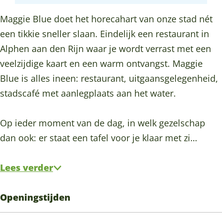
u
B
e
i
u
o
g
e
l
B
e
e
Maggie Blue doet het horecahart van onze stad nét
o
r
u
l
B
een tikkie sneller slaan. Eindelijk een restaurant in
k
a
e
u
l
Alphen aan den Rijn waar je wordt verrast met een
M
m
e
u
veelzijdige kaart en een warm ontvangst. Maggie
a
M
e
Blue is alles ineen: restaurant, uitgaansgelegenheid,
g
a
stadscafé met aanlegplaats aan het water.
g
g
i
g
Op ieder moment van de dag, in welk gezelschap
e
i
dan ook: er staat een tafel voor je klaar met zi…
B
e
l
B
Lees verder
u
l
e
u
Openingstijden
e