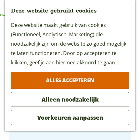
Deze website gebruikt cookies
G
Deze website maakt gebruik van cookies
MENU
a
(Functioneel, Analytisch, Marketing) die
n
noodzakelijk zijn om de website zo goed mogelijk
a
te laten functioneren. Door op accepteren te
a
klikken, geef je aan hiermee akkoord te gaan.
r
ALLES ACCEPTEREN
d
e
Alleen noodzakelijk
h
o
Voorkeuren aanpassen
m
Maggie Blue
e
p