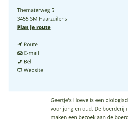
p
Thematerweg 5
a
3455 SM Haarzuilens
g
n
Plan je route
e
a
n
a
Route
a
n
r
E-mail
G
a
a
G
Bel
e
r
a
v
e
Website
e
G
r
a
e
r
e
G
n
r
t
e
e
G
t
Geertje's Hoeve is een biologis
j
r
e
e
j
voor jong en oud. De boerderij 
e
t
r
e
e
maken een bezoek aan de boerd
'
j
t
r
'