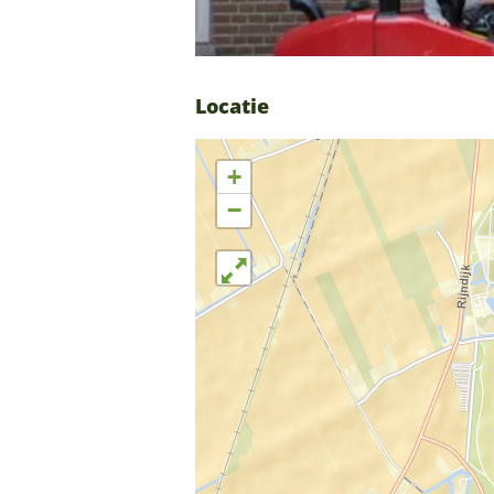
Locatie
+
−