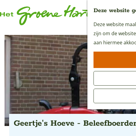
Deze website g
Deze website maakt
G
zijn om de website
a
aan hiermee akkoo
n
a
a
r
d
e
h
o
m
Geertje's Hoeve - Beleefboerder
e