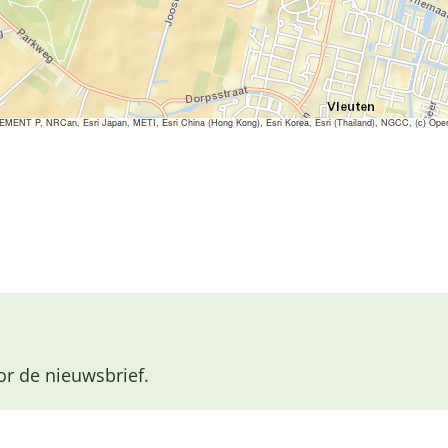
ENT P, NRCan, Esri Japan, METI, Esri China (Hong Kong), Esri Korea, Esri (Thailand), NGCC, (c) Ope
or de nieuwsbrief.