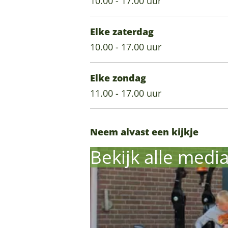
10.00 - 17.00 uur
i
z
r
a
i
l
u
z
r
l
Elke zaterdag
e
i
u
z
e
10.00 - 17.00 uur
n
l
i
u
n
s
e
l
i
s
Elke zondag
n
e
l
11.00 - 17.00 uur
s
n
e
s
n
s
Neem alvast een kijkje
Bekijk alle medi