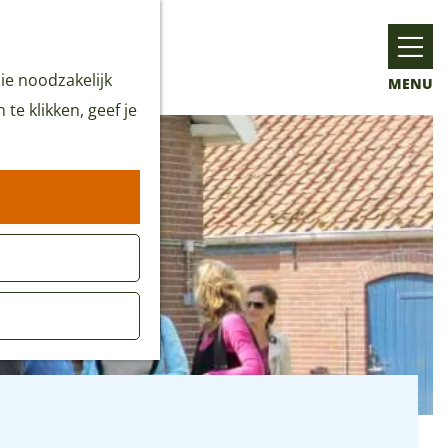
ie noodzakelijk
MENU
te klikken, geef je