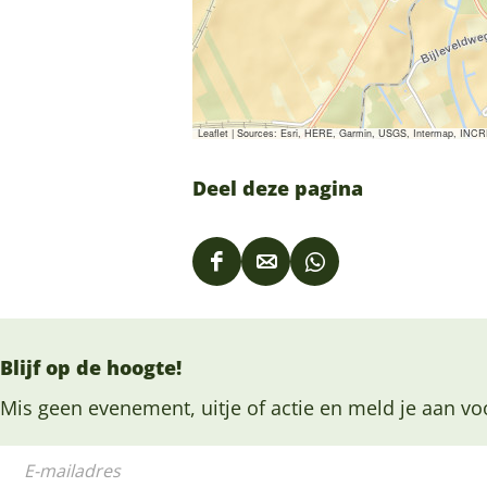
Leaflet
|
Sources: Esri, HERE, Garmin, USGS, Intermap, INCREM
Deel deze pagina
D
D
D
e
e
e
e
e
e
Blijf op de hoogte!
l
l
l
d
d
d
Mis geen evenement, uitje of actie en meld je aan vo
e
e
e
E
z
z
z