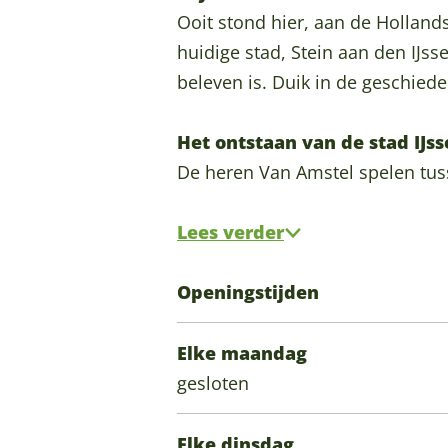
o
l
e
e
o
o
g
Ooit stond hier, aan de Hollandse
r
t
l
e
r
o
r
huidige stad, Stein aan den IJss
e
o
t
l
e
k
a
beleven is. Duik in de geschied
n
r
o
t
n
K
m
I
e
r
o
I
a
K
Het ontstaan van de stad IJs
J
n
e
r
J
s
a
De heren Van Amstel spelen tu
s
I
n
e
s
t
s
s
J
I
n
s
e
t
Lees verder
e
s
J
I
e
e
e
l
s
s
J
l
l
e
Openingstijden
s
e
s
s
s
t
l
t
l
e
s
t
o
t
Elke maandag
e
s
l
e
e
r
o
gesloten
i
t
s
l
i
e
r
n
e
t
s
n
n
e
Elke dinsdag