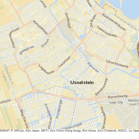
ENT P, NRCan, Esri Japan, METI, Esri China (Hong Kong), Esri Korea, Esri (Thailand), NGCC, (c) Ope