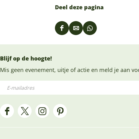
Deel deze pagina
D
D
D
e
e
e
e
e
e
Blijf op de hoogte!
l
l
l
d
d
d
Mis geen evenement, uitje of actie en meld je aan vo
e
e
e
E
z
z
z
-
e
e
e
m
p
p
p
a
F
X
I
P
a
a
a
i
a
H
n
i
g
g
g
l
c
e
s
n
i
i
i