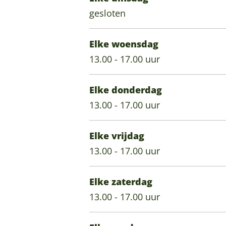
i
e
t
I
n
gesloten
n
i
e
J
I
n
i
s
J
Elke woensdag
n
s
s
13.00 - 17.00 uur
e
s
l
e
Elke donderdag
s
l
13.00 - 17.00 uur
t
s
e
t
Elke vrijdag
i
e
13.00 - 17.00 uur
n
i
n
Elke zaterdag
13.00 - 17.00 uur