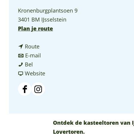
p
Kronenburgplantsoen 9
a
3401 BM IJsselstein
g
n
Plan je route
e
a
n
a
Route
a
n
r
E-mail
K
a
a
K
Bel
a
r
a
v
a
Website
s
K
r
a
s
t
a
K
n
t
F
I
e
s
a
K
e
a
n
e
t
s
a
e
c
s
l
e
t
s
l
e
t
Ontdek de kasteeltoren van I
t
e
e
t
t
b
a
Loyertoren.