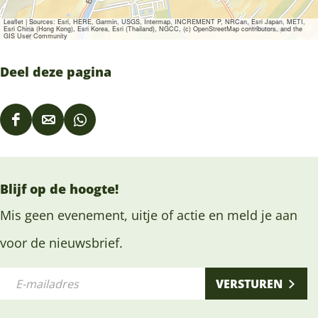
Leaflet
|
Sources: Esri, HERE, Garmin, USGS, Intermap, INCREMENT P, NRCan, Esri Japan, METI,
Esri China (Hong Kong), Esri Korea, Esri (Thailand), NGCC, (c) OpenStreetMap contributors, and the
GIS User Community
Deel deze pagina
D
D
D
e
e
e
e
e
e
Blijf op de hoogte!
l
l
l
d
d
d
Mis geen evenement, uitje of actie en meld je aan
e
e
e
voor de nieuwsbrief.
z
z
z
E
e
e
e
VERSTUREN
-
p
p
p