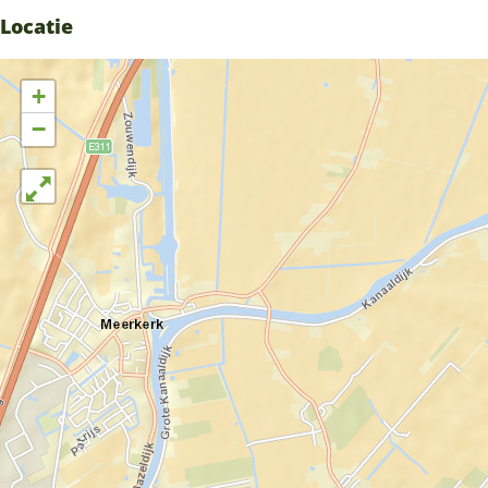
Locatie
+
−