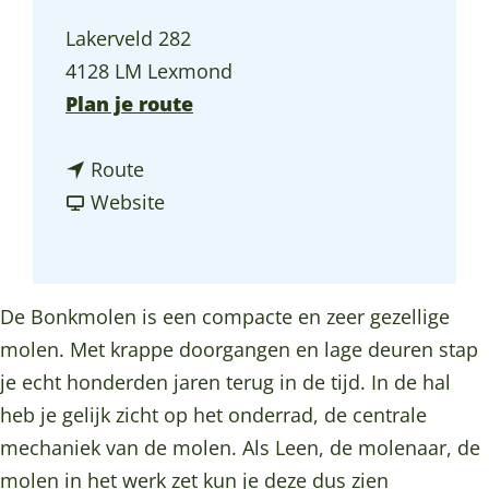
a
Lakerveld 282
g
4128 LM Lexmond
e
n
Plan je route
a
n
a
Route
a
v
r
Website
a
a
S
r
n
l
S
S
a
De Bonkmolen is een compacte en zeer gezellige
l
l
p
molen. Met krappe doorgangen en lage deuren stap
a
a
e
je echt honderden jaren terug in de tijd. In de hal
p
p
n
heb je gelijk zicht op het onderrad, de centrale
e
e
i
mechaniek van de molen. Als Leen, de molenaar, de
n
n
n
molen in het werk zet kun je deze dus zien