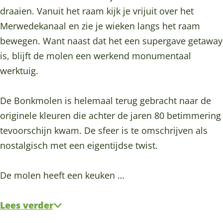
i
i
d
draaien. Vanuit het raam kijk je vrijuit over het
n
n
e
Merwedekanaal en zie je wieken langs het raam
d
d
B
bewegen. Want naast dat het een supergave getaway
e
e
o
is, blijft de molen een werkend monumentaal
B
B
n
werktuig.
o
o
k
n
n
m
De Bonkmolen is helemaal terug gebracht naar de
k
k
o
originele kleuren die achter de jaren 80 betimmering
m
m
l
tevoorschijn kwam. De sfeer is te omschrijven als
o
o
e
nostalgisch met een eigentijdse twist.
l
l
n
e
e
De molen heeft een keuken …
n
n
Lees verder