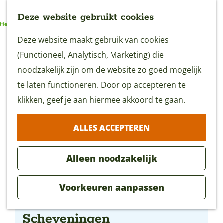
Deze website gebruikt cookies
G
Deze website maakt gebruik van cookies
MENU
a
(Functioneel, Analytisch, Marketing) die
n
noodzakelijk zijn om de website zo goed mogelijk
a
te laten functioneren. Door op accepteren te
a
klikken, geef je aan hiermee akkoord te gaan.
r
ALLES ACCEPTEREN
d
e
Alleen noodzakelijk
h
o
Voorkeuren aanpassen
m
Beachclub Klein
e
Scheveningen
p