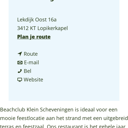
a
g
Lekdijk Oost 16a
e
3412 KT Lopikerkapel
n
Plan je route
a
n
a
Route
a
n
r
E-mail
B
a
a
B
Bel
e
r
a
v
e
Website
a
B
r
a
a
c
e
B
n
c
h
a
e
B
h
Beachclub Klein Scheveningen is ideaal voor een
c
c
a
e
c
mooie feestlocatie aan het strand met een uitgebreid
l
h
c
a
l
terras en feestzaal. Ons restaurant is het gehele jaar