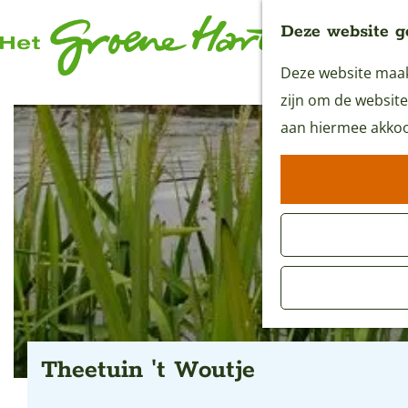
Deze website g
Deze website maakt
G
zijn om de website
a
aan hiermee akkoo
n
a
a
r
d
e
h
o
m
Theetuin 't Woutje
e