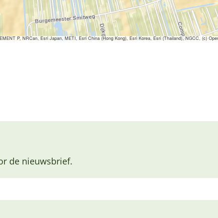
ENT P, NRCan, Esri Japan, METI, Esri China (Hong Kong), Esri Korea, Esri (Thailand), NGCC, (c) Ope
or de nieuwsbrief.