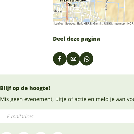
Leaflet
|
Sources: Esri, HERE, Garmin, USGS, Intermap, INCREM
Deel deze pagina
D
D
D
e
e
e
e
e
e
Blijf op de hoogte!
l
l
l
d
d
d
Mis geen evenement, uitje of actie en meld je aan vo
e
e
e
E
z
z
z
-
e
e
e
m