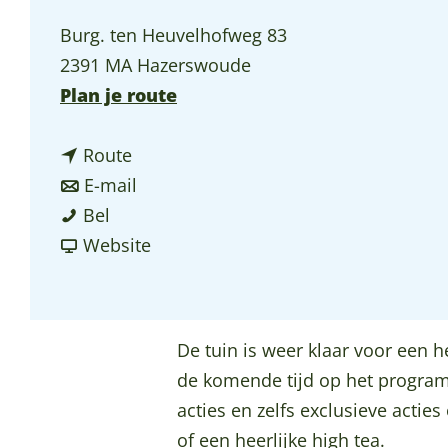
p
Burg. ten Heuvelhofweg 83
a
2391 MA Hazerswoude
g
n
Plan je route
e
a
n
a
Route
a
n
r
E-mail
T
a
a
T
Bel
h
r
a
v
h
Website
e
T
r
a
e
e
h
T
n
e
t
e
h
T
t
De tuin is weer klaar voor een h
u
e
e
h
u
de komende tijd op het program
i
t
e
e
i
acties en zelfs exclusieve acties
n
u
t
e
n
of een heerlijke high tea.