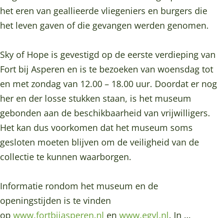
o
S
m
y
het eren van geallieerde vliegeniers en burgers die
f
k
S
o
het leven gaven of die gevangen werden genomen.
H
y
k
f
o
o
y
H
Sky of Hope is gevestigd op de eerste verdieping van
p
f
o
o
Fort bij Asperen en is te bezoeken van woensdag tot
e
H
f
p
en met zondag van 12.00 – 18.00 uur. Doordat er nog
o
H
e
her en der losse stukken staan, is het museum
p
o
gebonden aan de beschikbaarheid van vrijwilligers.
e
p
Het kan dus voorkomen dat het museum soms
e
gesloten moeten blijven om de veiligheid van de
collectie te kunnen waarborgen.
Informatie rondom het museum en de
openingstijden is te vinden
op
www.fortbijasperen.nl
en
www.egvl.nl
. In …