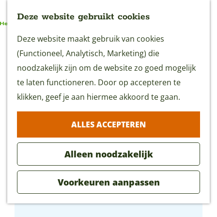
Deze website gebruikt cookies
G
Deze website maakt gebruik van cookies
MENU
a
(Functioneel, Analytisch, Marketing) die
n
noodzakelijk zijn om de website zo goed mogelijk
a
te laten functioneren. Door op accepteren te
a
klikken, geef je aan hiermee akkoord te gaan.
r
ALLES ACCEPTEREN
d
e
Alleen noodzakelijk
h
o
Voorkeuren aanpassen
m
Museum Sky of Hope
e
p