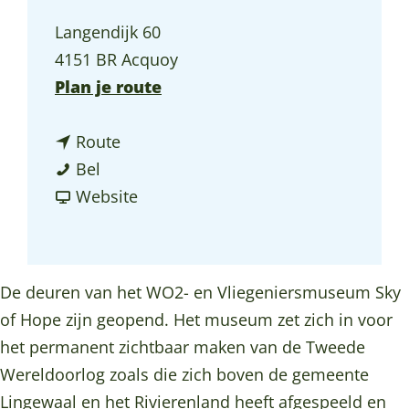
a
Langendijk 60
g
4151 BR Acquoy
e
n
Plan je route
a
n
a
Route
M
a
r
Bel
u
a
v
M
Website
s
r
a
u
e
M
n
s
u
u
M
e
De deuren van het WO2- en Vliegeniersmuseum Sky
m
s
u
u
of Hope zijn geopend. Het museum zet zich in voor
S
e
s
m
het permanent zichtbaar maken van de Tweede
k
u
e
S
Wereldoorlog zoals die zich boven de gemeente
y
m
u
k
Lingewaal en het Rivierenland heeft afgespeeld en