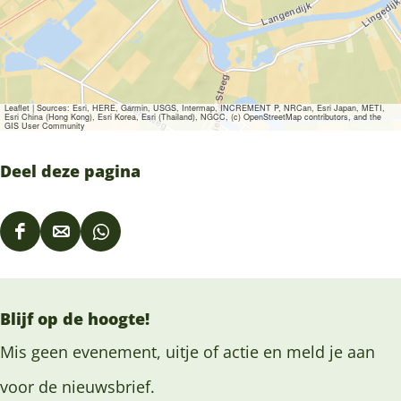
Leaflet
|
Sources: Esri, HERE, Garmin, USGS, Intermap, INCREMENT P, NRCan, Esri Japan, METI,
Esri China (Hong Kong), Esri Korea, Esri (Thailand), NGCC, (c) OpenStreetMap contributors, and the
GIS User Community
Deel deze pagina
D
D
D
e
e
e
e
e
e
Blijf op de hoogte!
l
l
l
d
d
d
Mis geen evenement, uitje of actie en meld je aan
e
e
e
voor de nieuwsbrief.