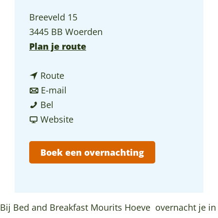
a
Breeveld 15
g
3445 BB Woerden
e
n
Plan je route
a
n
a
Route
a
n
r
E-mail
B
a
a
B
Bel
&
r
a
v
&
Website
B
B
r
a
B
D
&
B
n
D
Boek een overnachting
e
B
&
B
e
M
D
B
&
M
o
e
D
B
o
u
M
e
D
u
Bij Bed and Breakfast Mourits Hoeve overnacht je in