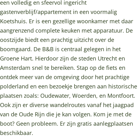
r
o
M
e
r
een volledig en sfeervol ingericht
i
u
o
M
i
gastenverblijf/appartement in een voormalig
t
r
u
o
t
Koetshuis. Er is een gezellige woonkamer met daar
s
i
r
u
s
aangrenzend complete keuken met apparatuur. De
h
t
i
r
h
oostzijde biedt een prachtig uitzicht over de
o
s
t
i
o
boomgaard. De B&B is centraal gelegen in het
e
h
s
t
e
Groene Hart. Hierdoor zijn de steden Utrecht en
v
o
h
s
v
Amsterdam snel te bereiken. Stap op de fiets en
e
e
o
h
e
ontdek meer van de omgeving door het prachtige
v
e
o
polderland en een bezoekje brengen aan historische
e
v
e
plaatsen zoals: Oudewater, Woerden, en Montfoort.
e
v
Ook zijn er diverse wandelroutes vanaf het jaagpad
e
van de Oude Rijn die je kan volgen. Kom je met de
boot? Geen probleem. Er zijn gratis aanlegplaatsen
beschikbaar.