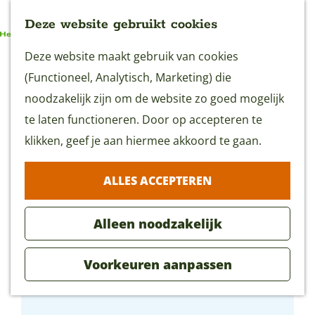
Deze website gebruikt cookies
G
Deze website maakt gebruik van cookies
MENU
a
(Functioneel, Analytisch, Marketing) die
n
noodzakelijk zijn om de website zo goed mogelijk
a
te laten functioneren. Door op accepteren te
a
klikken, geef je aan hiermee akkoord te gaan.
r
ALLES ACCEPTEREN
d
e
Alleen noodzakelijk
h
o
Voorkeuren aanpassen
m
B&B De Mouritshoeve
e
p