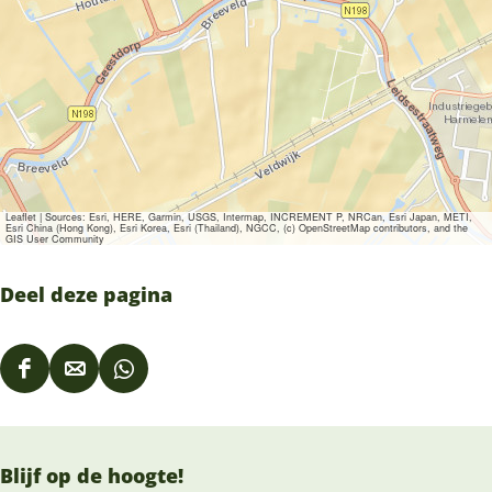
Leaflet
|
Sources: Esri, HERE, Garmin, USGS, Intermap, INCREMENT P, NRCan, Esri Japan, METI,
Esri China (Hong Kong), Esri Korea, Esri (Thailand), NGCC, (c) OpenStreetMap contributors, and the
GIS User Community
Deel deze pagina
D
D
D
e
e
e
e
e
e
Blijf op de hoogte!
l
l
l