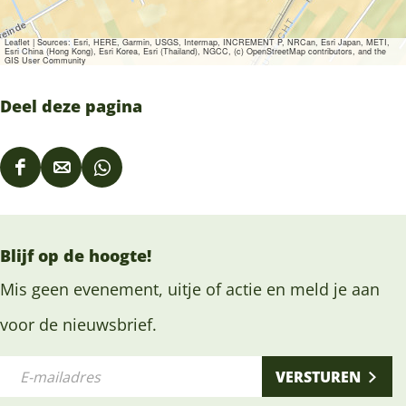
Leaflet
|
Sources: Esri, HERE, Garmin, USGS, Intermap, INCREMENT P, NRCan, Esri Japan, METI,
Esri China (Hong Kong), Esri Korea, Esri (Thailand), NGCC, (c) OpenStreetMap contributors, and the
GIS User Community
Deel deze pagina
D
D
D
e
e
e
e
e
e
Blijf op de hoogte!
l
l
l
d
d
d
Mis geen evenement, uitje of actie en meld je aan
e
e
e
voor de nieuwsbrief.
z
z
z
E
e
e
e
VERSTUREN
-
p
p
p