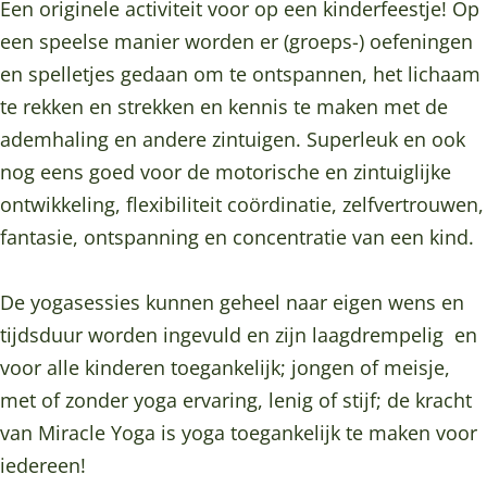
e
l
l
o
Een originele activiteit voor op een kinderfeestje! Op
r
Y
e
e
g
een speelse manier worden er (groeps-) oefeningen
a
o
Y
Y
a
en spelletjes gedaan om te ontspannen, het lichaam
m
g
o
o
|
te rekken en strekken en kennis te maken met de
M
a
g
g
K
ademhaling en andere zintuigen. Superleuk en ook
i
|
a
a
i
nog eens goed voor de motorische en zintuiglijke
r
K
|
|
n
ontwikkeling, flexibiliteit coördinatie​, zelfvertrouwen,
a
i
K
K
d
fantasie, ontspanning en concentratie van een kind.
c
n
i
i
e
l
d
n
n
r
De yogasessies kunnen geheel naar eigen wens en
e
e
d
d
Y
tijdsduur worden ingevuld en zijn laagdrempelig en
Y
r
e
e
o
voor alle kinderen toegankelijk; jongen of meisje,
o
Y
r
r
g
met of zonder yoga ervaring, lenig of stijf; de kracht
g
o
Y
Y
a
van Miracle Yoga is yoga toegankelijk te maken voor
a
g
o
o
iedereen!
|