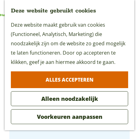
Deze website gebruikt cookies
G
Deze website maakt gebruik van cookies
MENU
a
(Functioneel, Analytisch, Marketing) die
n
noodzakelijk zijn om de website zo goed mogelijk
a
te laten functioneren. Door op accepteren te
a
klikken, geef je aan hiermee akkoord te gaan.
r
ALLES ACCEPTEREN
d
e
Alleen noodzakelijk
h
o
Voorkeuren aanpassen
m
Miracle Yoga | KinderYoga
e
p