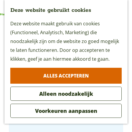
Deze website gebruikt cookies
G
Deze website maakt gebruik van cookies
MENU
a
(Functioneel, Analytisch, Marketing) die
n
noodzakelijk zijn om de website zo goed mogelijk
a
te laten functioneren. Door op accepteren te
a
klikken, geef je aan hiermee akkoord te gaan.
r
ALLES ACCEPTEREN
d
e
Alleen noodzakelijk
h
o
Voorkeuren aanpassen
m
Lunchroom Leuk
e
p