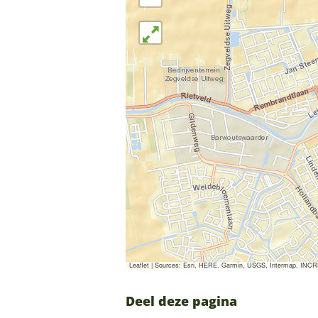
Leaflet
|
Sources: Esri, HERE, Garmin, USGS, Intermap, INCREM
Deel deze pagina