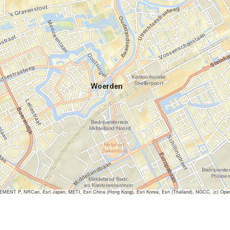
ENT P, NRCan, Esri Japan, METI, Esri China (Hong Kong), Esri Korea, Esri (Thailand), NGCC, (c) Ope