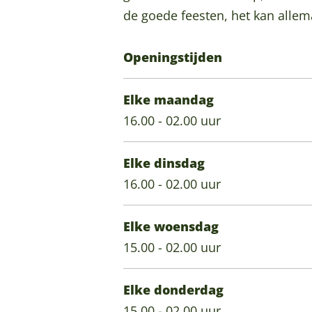
o
c
i
V
o
g
o
de goede feesten, het kan allema
r
t
c
i
r
r
o
i
o
t
c
i
a
k
Openingstijden
a
r
o
t
a
m
C
i
r
o
C
a
Elke maandag
a
i
r
a
f
16.00 - 02.00 uur
a
i
f
é
a
é
V
Elke dinsdag
V
i
16.00 - 02.00 uur
i
c
c
t
Elke woensdag
t
o
15.00 - 02.00 uur
o
r
r
i
Elke donderdag
i
a
15.00 - 02.00 uur