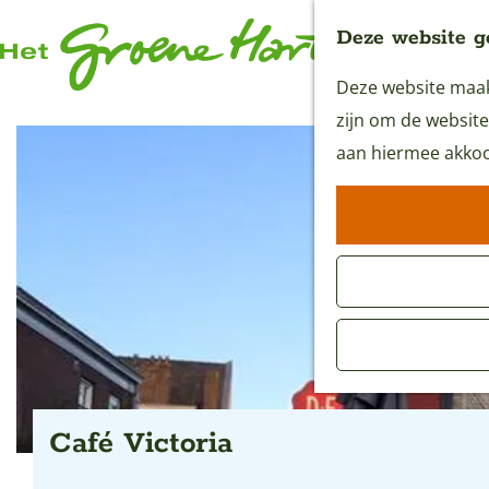
Deze website g
Deze website maakt
G
zijn om de website
a
aan hiermee akkoo
n
a
a
r
d
e
h
o
m
Café Victoria
e