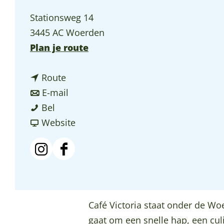
p
Stationsweg 14
a
3445 AC Woerden
g
n
Plan je route
e
a
n
a
Route
a
n
r
E-mail
C
a
a
C
Bel
a
r
a
v
a
Website
f
C
r
a
f
é
a
C
n
é
I
F
V
f
a
C
V
n
a
i
é
f
a
i
s
c
c
V
é
f
c
t
e
Café Victoria staat onder de Wo
t
i
V
é
t
a
b
gaat om een snelle hap, een culi