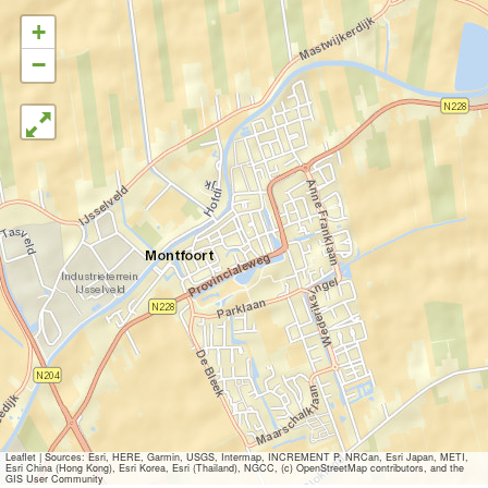
+
−
Leaflet
|
Sources: Esri, HERE, Garmin, USGS, Intermap, INCREMENT P, NRCan, Esri Japan, METI,
Esri China (Hong Kong), Esri Korea, Esri (Thailand), NGCC, (c) OpenStreetMap contributors, and the
GIS User Community