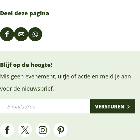
Deel deze pagina
D
D
D
e
e
e
e
e
e
Blijf op de hoogte!
l
l
l
d
d
d
Mis geen evenement, uitje of actie en meld je aan
e
e
e
voor de nieuwsbrief.
z
z
z
E
e
e
e
VERSTUREN
-
p
p
p
m
a
a
a
a
g
g
g
F
X
I
P