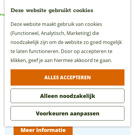
Deze website gebruikt cookies
G
Deze website maakt gebruik van cookies
MENU
Café De Plaats in Montfoort
a
(Functioneel, Analytisch, Marketing) die
n
noodzakelijk zijn om de website zo goed mogelijk
a
te laten functioneren. Door op accepteren te
De Plaats 2
a
klikken, geef je aan hiermee akkoord te gaan.
3417 EC Montfoort
r
n
Plan je route
ALLES ACCEPTEREN
d
a
e
n
a
Route
Alleen noodzakelijk
h
a
n
r
E-mail
o
C
a
a
C
Bel
Voorkeuren aanpassen
m
a
r
a
a
e
f
C
r
f
Meer informatie
p