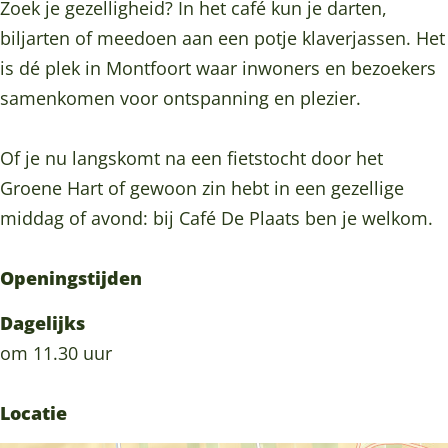
f
n
o
f
Zoek je gezelligheid? In het café kun je darten,
o
t
n
o
biljarten of meedoen aan een potje klaverjassen. Het
o
f
t
o
is dé plek in Montfoort waar inwoners en bezoekers
r
o
f
r
samenkomen voor ontspanning en plezier.
t
o
o
t
r
o
Of je nu langskomt na een fietstocht door het
t
r
Groene Hart of gewoon zin hebt in een gezellige
t
middag of avond: bij Café De Plaats ben je welkom.
Openingstijden
Dagelijks
om 11.30 uur
Locatie