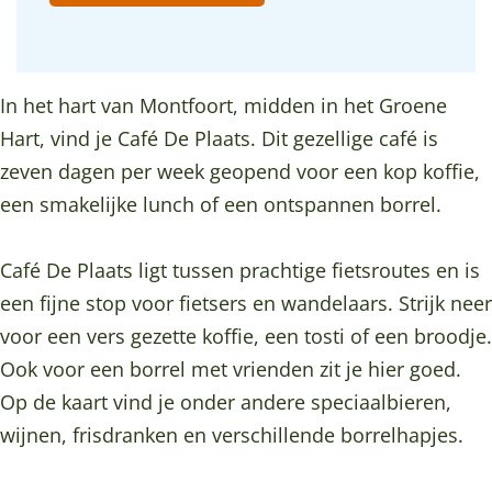
é
a
C
é
a
D
f
a
D
g
e
é
f
e
e
P
D
é
P
In het hart van Montfoort, midden in het Groene
l
e
D
l
Hart, vind je Café De Plaats. Dit gezellige café is
a
P
e
a
zeven dagen per week geopend voor een kop koffie,
a
l
P
a
een smakelijke lunch of een ontspannen borrel.
t
a
l
t
s
a
a
s
Café De Plaats ligt tussen prachtige fietsroutes en is
i
t
a
i
een fijne stop voor fietsers en wandelaars. Strijk neer
n
s
t
n
voor een vers gezette koffie, een tosti of een broodje.
M
i
s
M
Ook voor een borrel met vrienden zit je hier goed.
o
n
i
o
Op de kaart vind je onder andere speciaalbieren,
n
M
n
n
wijnen, frisdranken en verschillende borrelhapjes.
t
o
M
t