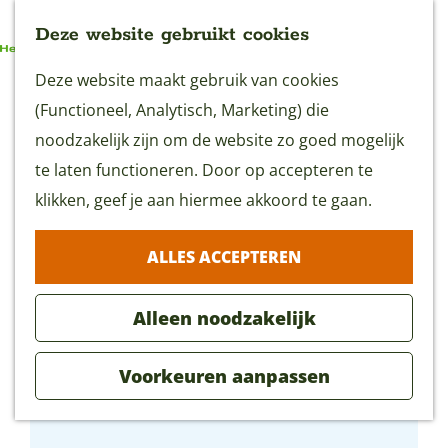
Deze website gebruikt cookies
G
Deze website maakt gebruik van cookies
MENU
a
(Functioneel, Analytisch, Marketing) die
n
noodzakelijk zijn om de website zo goed mogelijk
a
te laten functioneren. Door op accepteren te
a
klikken, geef je aan hiermee akkoord te gaan.
r
ALLES ACCEPTEREN
d
e
Alleen noodzakelijk
h
o
Voorkeuren aanpassen
m
High Tea De Sfeerstal
e
p