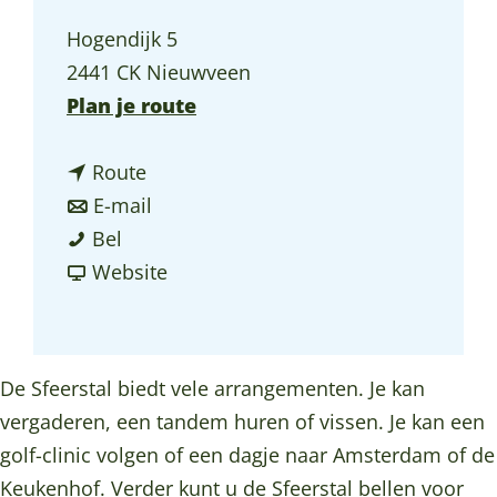
a
Hogendijk 5
g
2441 CK Nieuwveen
e
n
Plan je route
a
n
a
Route
a
n
r
E-mail
H
a
a
H
Bel
i
r
a
v
i
Website
g
H
r
a
g
h
i
H
n
h
T
g
i
H
T
De Sfeerstal biedt vele arrangementen. Je kan
e
h
g
i
e
vergaderen, een tandem huren of vissen. Je kan een
a
T
h
g
a
golf-clinic volgen of een dagje naar Amsterdam of de
D
e
T
h
D
Keukenhof. Verder kunt u de Sfeerstal bellen voor