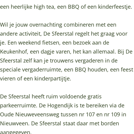
e
a
e
T
e
een heerlijke high tea, een BBQ of een kinderfeestje.
S
D
a
e
S
f
e
D
a
f
Wil je jouw overnachting combineren met een
e
S
e
D
e
andere activiteit, De Sfeerstal regelt het graag voor
e
f
S
e
e
je. Een weekend fietsen, een bezoek aan de
r
e
f
S
r
Keukenhof, een dagje varen, het kan allemaal. Bij De
s
e
e
f
s
Sfeerstal zelf kan je trouwens vergaderen in de
t
r
e
e
t
speciale vergaderruimte, een BBQ houden, een feest
a
s
r
e
a
vieren of een kinderpartijtje.
l
t
s
r
l
a
t
s
De Sfeerstal heeft ruim voldoende gratis
l
a
t
parkeerruimte. De Hogendijk is te bereiken via de
l
a
Oude Nieuweveensweg tussen nr 107 en nr 109 in
l
Nieuwveen. De Sfeerstal staat daar met borden
aangegeven.