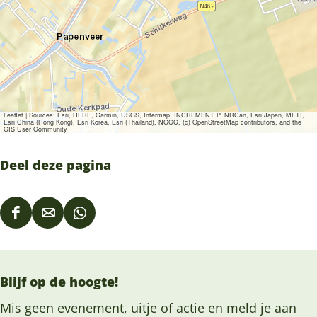
Leaflet
|
Sources: Esri, HERE, Garmin, USGS, Intermap, INCREMENT P, NRCan, Esri Japan, METI,
Esri China (Hong Kong), Esri Korea, Esri (Thailand), NGCC, (c) OpenStreetMap contributors, and the
GIS User Community
Deel deze pagina
D
D
D
e
e
e
e
e
e
Blijf op de hoogte!
l
l
l
d
d
d
Mis geen evenement, uitje of actie en meld je aan