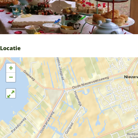
Locatie
+
−