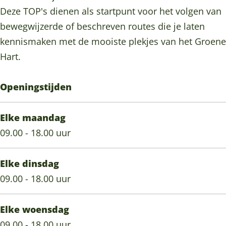
l
s
Deze TOP's dienen als startpunt voor het volgen van
a
s
bewegwijzerde of beschreven routes die je laten
s
e
kennismaken met de mooiste plekjes van het Groene
s
r
Hart.
e
d
r
a
Openingstijden
d
m
a
Elke maandag
m
09.00 - 18.00 uur
Elke dinsdag
09.00 - 18.00 uur
Elke woensdag
09.00 - 18.00 uur