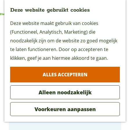
Deze website gebruikt cookies
G
Deze website maakt gebruik van cookies
MENU
a
(Functioneel, Analytisch, Marketing) die
n
noodzakelijk zijn om de website zo goed mogelijk
a
te laten functioneren. Door op accepteren te
a
klikken, geef je aan hiermee akkoord te gaan.
r
ALLES ACCEPTEREN
d
e
Alleen noodzakelijk
h
o
Voorkeuren aanpassen
m
TOP Alblasserdam
e
p