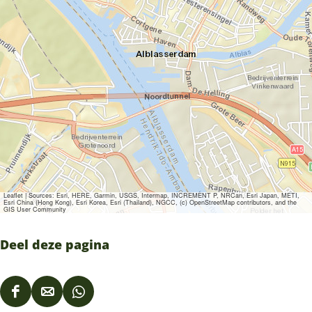
Leaflet
|
Sources: Esri, HERE, Garmin, USGS, Intermap, INCREMENT P, NRCan, Esri Japan, METI,
Esri China (Hong Kong), Esri Korea, Esri (Thailand), NGCC, (c) OpenStreetMap contributors, and the
GIS User Community
Deel deze pagina
D
D
D