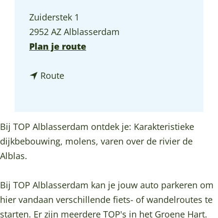
a
Zuiderstek 1
g
2952 AZ Alblasserdam
e
n
Plan je route
a
n
a
Route
a
r
a
T
r
O
Bij TOP Alblasserdam ontdek je: Karakteristieke
T
P
dijkbebouwing, molens, varen over de rivier de
O
A
Alblas.
P
l
A
b
Bij TOP Alblasserdam kan je jouw auto parkeren om
l
l
hier vandaan verschillende fiets- of wandelroutes te
b
a
starten. Er zijn meerdere TOP's in het Groene Hart.