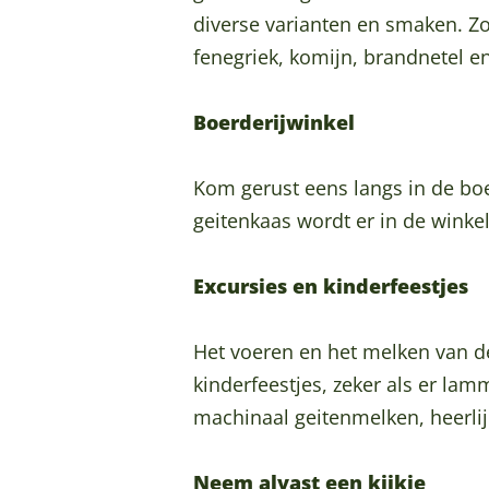
e
k
e
M
e
M
b
o
diverse varianten en smaken. Zo
r
k
k
e
r
e
e
o
fenegriek, komijn, brandnetel e
l
e
k
k
l
k
M
k
a
r
e
k
a
k
o
M
Boerderijwinkel
n
l
r
e
n
e
o
o
d
a
l
r
d
r
i
o
Kom gerust eens langs in de boe
n
a
l
l
M
i
geitenkaas wordt er in de winkel
d
n
a
a
e
M
d
n
n
k
e
Excursies en kinderfeestjes
d
d
k
k
e
k
Het voeren en het melken van de
r
e
kinderfeestjes, zeker als er lam
l
r
machinaal geitenmelken, heerlij
a
l
n
a
Neem alvast een kijkje