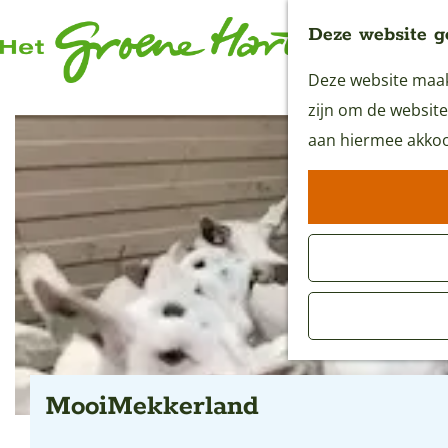
Deze website g
Deze website maakt
G
zijn om de website
a
aan hiermee akkoo
n
a
a
r
d
e
h
o
m
MooiMekkerland
e