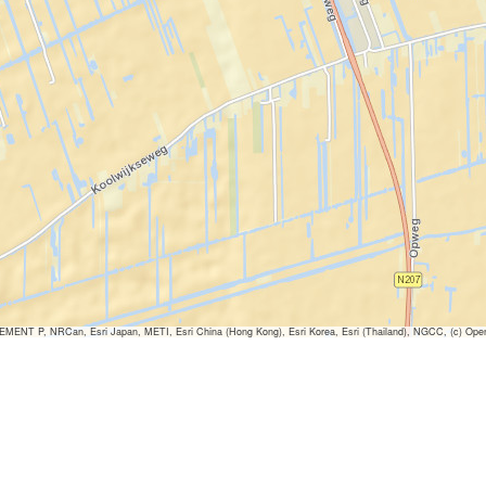
ENT P, NRCan, Esri Japan, METI, Esri China (Hong Kong), Esri Korea, Esri (Thailand), NGCC, (c) Ope