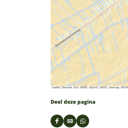
Leaflet
|
Sources: Esri, HERE, Garmin, USGS, Intermap, INCREM
Deel deze pagina
D
D
D