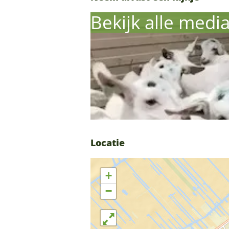
d
n
Bekijk alle medi
d
Locatie
+
−