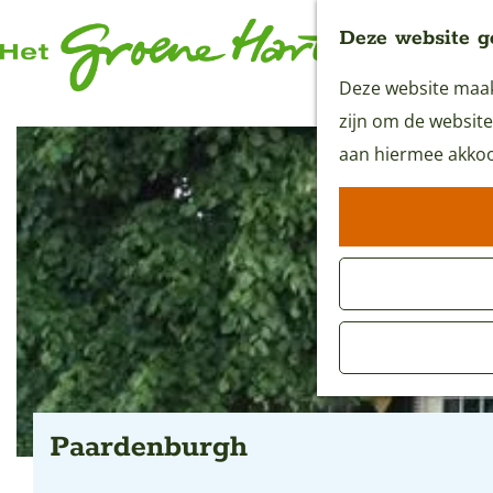
Deze website g
Deze website maakt
G
zijn om de website
a
aan hiermee akkoo
n
a
a
r
d
e
h
o
m
Paardenburgh
e