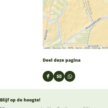
Leaflet
|
Sources: Esri, HERE, Garmin, USGS, Intermap, INCREM
Deel deze pagina
D
D
D
e
e
e
e
e
e
Blijf op de hoogte!
l
l
l