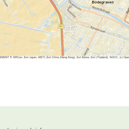
ENT P, NRCan, Esri Japan, METI, Esri China (Hong Kong), Esri Korea, Esri (Thailand), NGCC, (c) Ope