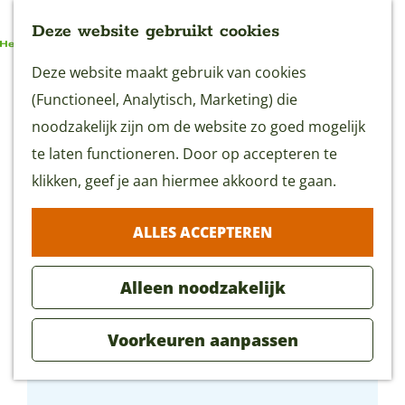
Deze website gebruikt cookies
G
Deze website maakt gebruik van cookies
MENU
a
(Functioneel, Analytisch, Marketing) die
n
noodzakelijk zijn om de website zo goed mogelijk
a
te laten functioneren. Door op accepteren te
a
klikken, geef je aan hiermee akkoord te gaan.
r
ALLES ACCEPTEREN
d
e
Alleen noodzakelijk
h
o
Voorkeuren aanpassen
m
Brasserie Broers
e
p