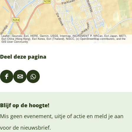
Leaflet
|
Sources: Esri, HERE, Garmin, USGS, Intermap, INCREMENT P, NRCan, Esri Japan, METI,
Esri China (Hong Kong), Esri Korea, Esri (Thailand), NGCC, (c) OpenStreetMap contributors, and the
GIS User Community
Deel deze pagina
D
D
D
e
e
e
e
e
e
Blijf op de hoogte!
l
l
l
d
d
d
Mis geen evenement, uitje of actie en meld je aan
e
e
e
voor de nieuwsbrief.