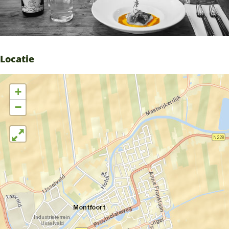
Locatie
+
−