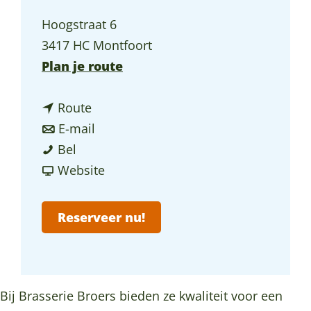
a
Hoogstraat 6
g
3417 HC Montfoort
e
n
Plan je route
a
n
a
Route
a
n
r
E-mail
B
a
a
B
Bel
r
r
a
v
r
Website
a
B
r
a
a
s
r
B
n
s
Reserveer nu!
s
a
r
B
s
e
s
a
r
e
r
s
s
a
r
i
e
s
s
i
Bij Brasserie Broers bieden ze kwaliteit voor een