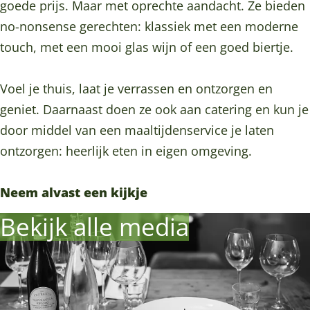
e
r
e
s
e
goede prijs. Maar met oprechte aandacht. Ze bieden
B
i
r
e
B
no-nonsense gerechten: klassiek met een moderne
r
e
i
r
r
touch, met een mooi glas wijn of een goed biertje.
o
B
e
i
o
e
r
B
e
e
Voel je thuis, laat je verrassen en ontzorgen en
r
o
r
B
r
geniet. Daarnaast doen ze ook aan catering en kun je
s
e
o
r
s
door middel van een maaltijdenservice je laten
r
e
o
ontzorgen: heerlijk eten in eigen omgeving.
s
r
e
s
r
Neem alvast een kijkje
s
Bekijk alle media