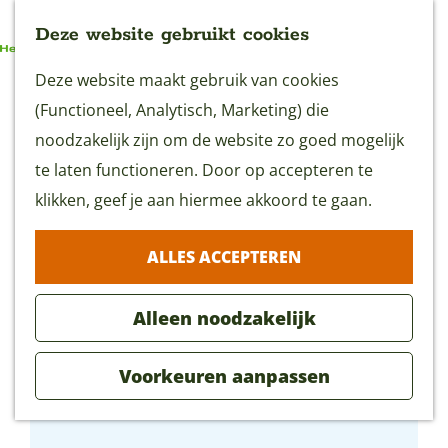
Deze website gebruikt cookies
G
Deze website maakt gebruik van cookies
MENU
a
(Functioneel, Analytisch, Marketing) die
n
noodzakelijk zijn om de website zo goed mogelijk
a
te laten functioneren. Door op accepteren te
a
klikken, geef je aan hiermee akkoord te gaan.
r
ALLES ACCEPTEREN
d
e
Alleen noodzakelijk
h
o
Voorkeuren aanpassen
m
Camping Slingeland
e
p