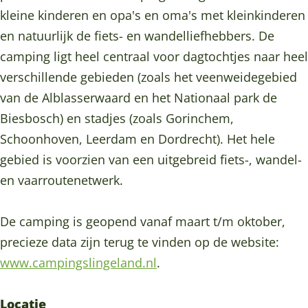
l
g
n
i
l
kleine kinderen en opa's en oma's met kleinkinderen
i
S
g
n
i
en natuurlijk de fiets- en wandelliefhebbers. De
n
l
S
g
n
camping ligt heel centraal voor dagtochtjes naar heel
g
i
l
S
g
verschillende gebieden (zoals het veenweidegebied
e
n
i
l
e
van de Alblasserwaard en het Nationaal park de
l
g
n
i
l
Biesbosch) en stadjes (zoals Gorinchem,
a
e
g
n
a
Schoonhoven, Leerdam en Dordrecht). Het hele
n
l
e
g
n
gebied is voorzien van een uitgebreid fiets-, wandel-
d
a
l
e
d
en vaarroutenetwerk.
n
a
l
d
n
a
De camping is geopend vanaf maart t/m oktober,
d
n
precieze data zijn terug te vinden op de website:
d
www.campingslingeland.nl
.
Locatie