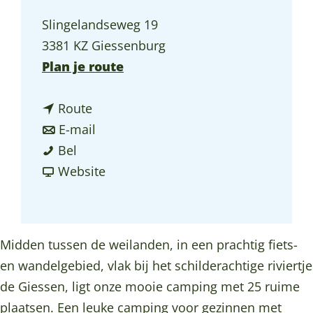
a
Slingelandseweg 19
g
3381 KZ Giessenburg
e
n
Plan je route
a
n
a
Route
a
n
r
E-mail
C
a
a
C
Bel
a
r
a
v
a
Website
m
C
r
a
m
p
a
C
n
p
i
m
a
C
i
Midden tussen de weilanden, in een prachtig fiets-
n
p
m
a
n
en wandelgebied, vlak bij het schilderachtige riviertje
g
i
p
m
g
de Giessen, ligt onze mooie camping met 25 ruime
S
n
i
p
S
plaatsen. Een leuke camping voor gezinnen met