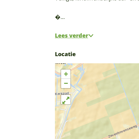
�…
Lees verder
Locatie
+
−