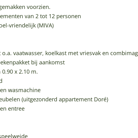
e gemakken voorzien.
tementen van 2 tot 12 personen
el-vriendelijk (MIVA)
 o.a. vaatwasser, koelkast met vriesvak en combima
ekenpakket bij aankomst
 0.90 x 2.10 m.
ad
igen wasmachine
meubelen (uitgezonderd appartement Doré)
gen entree
i- en speelweide