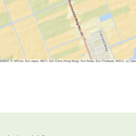
ENT P, NRCan, Esri Japan, METI, Esri China (Hong Kong), Esri Korea, Esri (Thailand), NGCC, (c) Ope