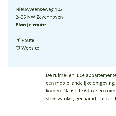
p
Nieuwveenseweg 102
a
2435 NW Zevenhoven
g
n
Plan je route
e
a
n
a
Route
a
v
r
Website
a
a
N
r
n
e
N
N
w
De ruime- en luxe appartemente
e
e
h
een mooie landelijke omgeving, 
w
w
o
komen. Naast de 6 luxe en ruime
h
h
u
streekwinkel, genaamd 'De Landk
o
o
s
u
u
e