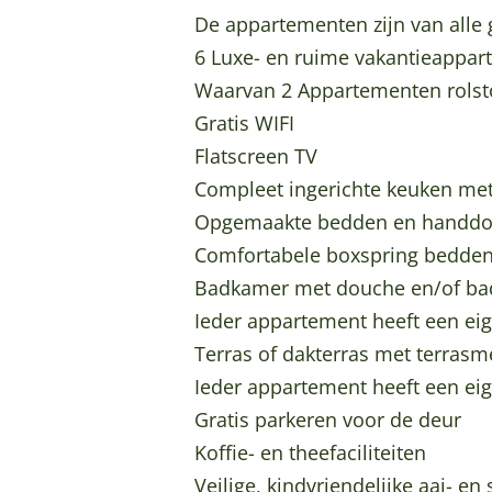
s
s
L
De appartementen zijn van all
e
e
o
6 Luxe- en ruime vakantieappar
L
L
g
Waarvan 2 Appartementen rolsto
o
o
i
Gratis WIFI
g
g
e
Flatscreen TV
i
i
s
Compleet ingerichte keuken met
e
e
Opgemaakte bedden en handdo
s
s
Comfortabele boxspring bedden
Badkamer met douche en/of b
Ieder appartement heeft een e
Terras of dakterras met terras
Ieder appartement heeft een ei
Gratis parkeren voor de deur
Koffie- en theefaciliteiten
Veilige, kindvriendelijke aa