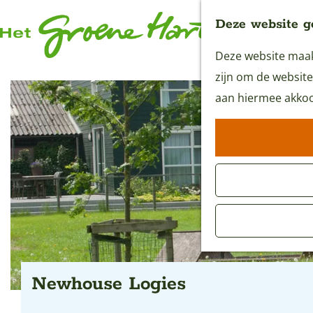
Deze website g
Deze website maakt
G
zijn om de website
a
aan hiermee akkoo
n
a
a
r
d
e
h
o
m
Newhouse Logies
e