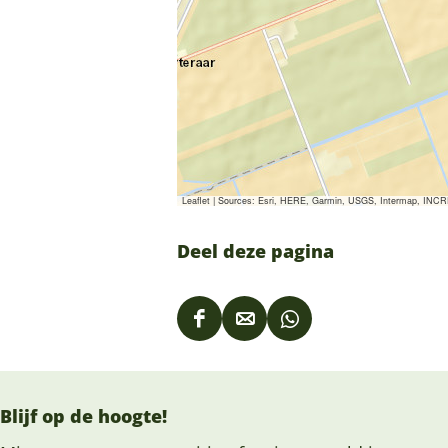
Leaflet
|
Sources: Esri, HERE, Garmin, USGS, Intermap, INCREM
Deel deze pagina
D
D
D
e
e
e
e
e
e
Blijf op de hoogte!
l
l
l