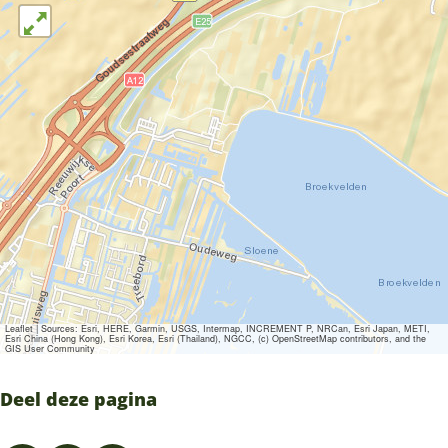
e
s
s
n
e
s
n
e
n
Leaflet
|
Sources: Esri, HERE, Garmin, USGS, Intermap, INCREMENT P, NRCan, Esri Japan, METI,
Esri China (Hong Kong), Esri Korea, Esri (Thailand), NGCC, (c) OpenStreetMap contributors, and the
GIS User Community
Deel deze pagina