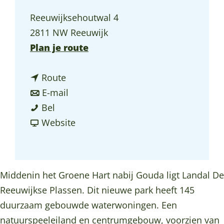
a
Reeuwijksehoutwal 4
g
2811 NW Reeuwijk
e
n
Plan je route
a
n
a
Route
a
n
r
E-mail
L
a
a
L
Bel
a
r
a
v
a
Website
n
L
r
a
n
d
a
L
n
d
a
n
a
L
a
Middenin het Groene Hart nabij Gouda ligt Landal De
l
d
n
a
l
Reeuwijkse Plassen. Dit nieuwe park heeft 145
R
a
d
n
R
duurzaam gebouwde waterwoningen. Een
e
l
a
d
e
natuurspeeleiland en centrumgebouw, voorzien van