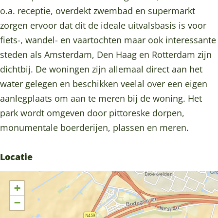
e
R
l
a
e
o.a. receptie, overdekt zwembad en supermarkt
u
e
R
l
u
zorgen ervoor dat dit de ideale uitvalsbasis is voor
w
e
e
R
w
fiets-, wandel- en vaartochten maar ook interessante
i
u
e
e
i
steden als Amsterdam, Den Haag en Rotterdam zijn
j
w
u
e
j
dichtbij. De woningen zijn allemaal direct aan het
k
i
w
u
k
water gelegen en beschikken veelal over een eigen
s
j
i
w
s
aanlegplaats om aan te meren bij de woning. Het
e
k
j
i
e
park wordt omgeven door pittoreske dorpen,
P
s
k
j
P
monumentale boerderijen, plassen en meren.
l
e
s
k
l
a
P
e
s
a
Locatie
s
l
P
e
s
s
a
l
P
s
+
e
s
a
l
e
−
n
s
s
a
n