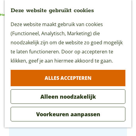
Deze website gebruikt cookies
G
Deze website maakt gebruik van cookies
MENU
a
(Functioneel, Analytisch, Marketing) die
n
noodzakelijk zijn om de website zo goed mogelijk
a
te laten functioneren. Door op accepteren te
a
klikken, geef je aan hiermee akkoord te gaan.
r
ALLES ACCEPTEREN
d
e
Alleen noodzakelijk
h
o
Voorkeuren aanpassen
m
Landal Reeuwijkse Plassen
e
p