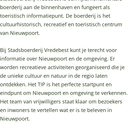
s
a
t
S
s
boerderij aan de binnenhaven en fungeert als
b
d
a
t
b
toeristisch informatiepunt. De boerderij is het
o
s
d
a
o
cultuurhistorisch, recreatief en toeristisch centrum
e
b
s
d
e
van Nieuwpoort.
r
o
b
s
r
d
e
o
b
d
Bij Stadsboerderij Vredebest kunt je terecht voor
e
r
e
o
e
informatie over Nieuwpoort en de omgeving. Er
r
d
r
e
r
worden recreatieve activiteiten georganiseerd die je
i
e
d
r
i
de unieke cultuur en natuur in de regio laten
j
r
e
d
j
ontdekken. Het TIP is het perfecte startpunt en
V
i
r
e
V
eindpunt om Nieuwpoort en omgeving te verkennen.
r
j
i
r
r
Het team van vrijwilligers staat klaar om bezoekers
e
V
j
i
e
en inwoners te vertellen wat er is te beleven in
d
r
V
j
d
Nieuwpoort.
e
e
r
V
e