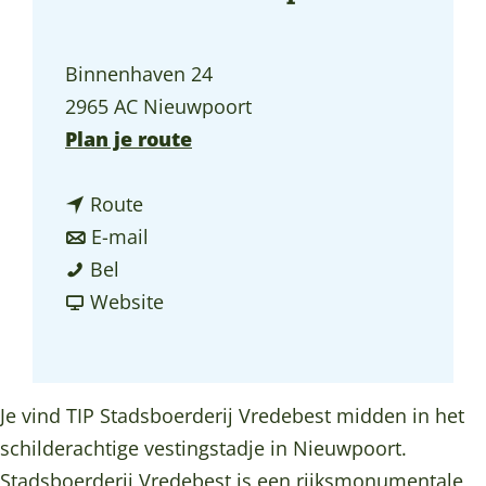
a
g
Binnenhaven 24
e
2965 AC Nieuwpoort
n
Plan je route
a
n
a
Route
a
n
r
E-mail
T
a
a
T
Bel
I
r
a
v
I
Website
P
T
r
a
P
S
I
T
n
S
t
P
I
T
t
Je vind TIP Stadsboerderij Vredebest midden in het
a
S
P
I
a
schilderachtige vestingstadje in Nieuwpoort.
d
t
S
P
d
Stadsboerderij Vredebest is een rijksmonumentale