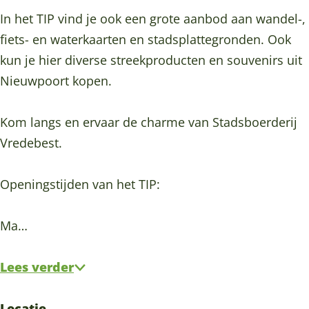
b
d
e
r
b
In het TIP vind je ook een grote aanbod aan wandel-,
e
e
d
e
e
fiets- en waterkaarten en stadsplattegronden. Ook
s
b
e
d
s
kun je hier diverse streekproducten en souvenirs uit
t
e
b
e
t
Nieuwpoort kopen.
N
s
e
b
N
i
t
s
e
i
Kom langs en ervaar de charme van Stadsboerderij
e
N
t
s
e
Vredebest.
u
i
N
t
u
w
e
i
N
w
Openingstijden van het TIP:
p
u
e
i
p
o
w
u
e
o
Ma…
o
p
w
u
o
r
o
p
w
r
Lees verder
t
o
o
p
t
r
o
o
Locatie