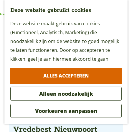
Deze website gebruikt cookies
G
Deze website maakt gebruik van cookies
MENU
a
(Functioneel, Analytisch, Marketing) die
n
noodzakelijk zijn om de website zo goed mogelijk
a
te laten functioneren. Door op accepteren te
a
klikken, geef je aan hiermee akkoord te gaan.
r
ALLES ACCEPTEREN
d
e
Alleen noodzakelijk
h
o
Voorkeuren aanpassen
m
TIP Stadsboerderij
e
Vredebest Nieuwpoort
p