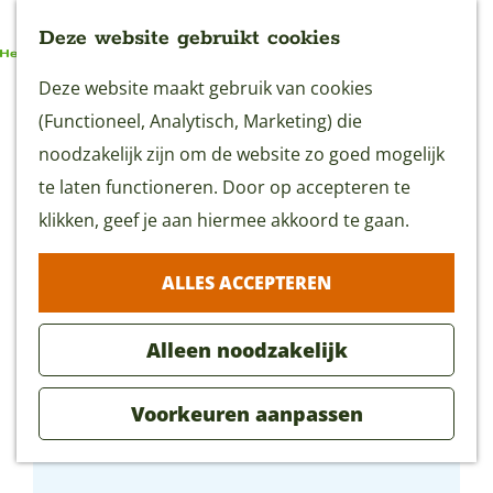
Deze website gebruikt cookies
G
Deze website maakt gebruik van cookies
MENU
a
(Functioneel, Analytisch, Marketing) die
n
noodzakelijk zijn om de website zo goed mogelijk
a
te laten functioneren. Door op accepteren te
a
klikken, geef je aan hiermee akkoord te gaan.
r
ALLES ACCEPTEREN
d
e
Alleen noodzakelijk
h
o
Voorkeuren aanpassen
m
Ambachtelijk Groene Hart
e
p