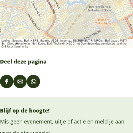
Leaflet
|
Sources: Esri, HERE, Garmin, USGS, Intermap, INCREMENT P, NRCan, Esri Japan, METI,
Esri China (Hong Kong), Esri Korea, Esri (Thailand), NGCC, (c) OpenStreetMap contributors, and the
GIS User Community
Deel deze pagina
D
D
D
e
e
e
e
e
e
Blijf op de hoogte!
l
l
l
d
d
d
Mis geen evenement, uitje of actie en meld je aan
e
e
e