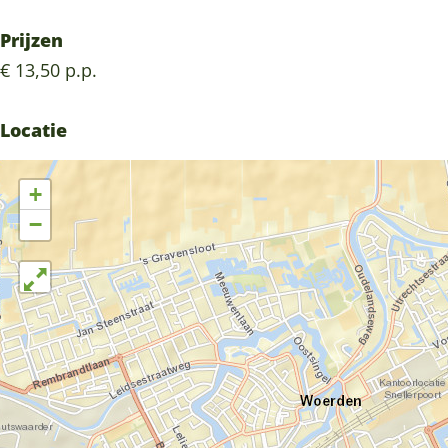
r
a
t
r
Prijzen
t
€ 13,50 p.p.
Locatie
+
−