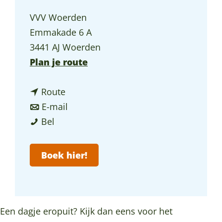
a
VVV Woerden
g
Emmakade 6 A
e
3441 AJ Woerden
n
Plan je route
a
n
a
Route
a
n
r
E-mail
A
a
a
A
Bel
m
r
a
m
b
A
r
b
Boek hier!
a
m
A
a
c
b
m
c
h
a
b
h
t
c
a
t
Een dagje eropuit? Kijk dan eens voor het