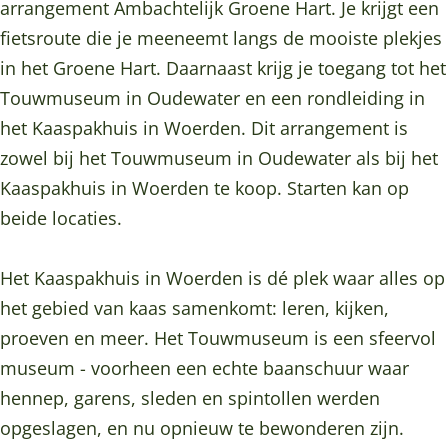
e
h
c
e
arrangement Ambachtelijk Groene Hart. Je krijgt een
l
t
h
l
fietsroute die je meeneemt langs de mooiste plekjes
i
e
t
i
in het Groene Hart. Daarnaast krijg je toegang tot het
j
l
e
j
Touwmuseum in Oudewater en een rondleiding in
k
i
l
k
het Kaaspakhuis in Woerden. Dit arrangement is
G
j
i
G
zowel bij het Touwmuseum in Oudewater als bij het
r
k
j
r
Kaaspakhuis in Woerden te koop. Starten kan op
o
G
k
o
beide locaties.
e
r
G
e
n
o
r
n
Het Kaaspakhuis in Woerden is dé plek waar alles op
e
e
o
e
het gebied van kaas samenkomt: leren, kijken,
H
n
e
H
proeven en meer. Het Touwmuseum is een sfeervol
a
e
n
a
museum - voorheen een echte baanschuur waar
r
H
e
r
hennep, garens, sleden en spintollen werden
t
a
H
t
opgeslagen, en nu opnieuw te bewonderen zijn.