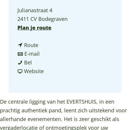
a
Julianastraat 4
g
2411 CV Bodegraven
e
n
Plan je route
a
n
a
Route
a
n
r
E-mail
E
a
a
E
Bel
v
r
a
v
v
Website
e
E
r
a
e
r
v
E
n
r
t
e
v
E
t
De centrale ligging van het EVERTSHUIS, in een
s
r
e
v
s
prachtig authentiek pand, leent zich uitstekend voor
h
t
r
e
h
allerhande evenementen. Het is zeer geschikt als
u
s
t
r
u
vergaderlocatie of ontmoetingsplek voor uw