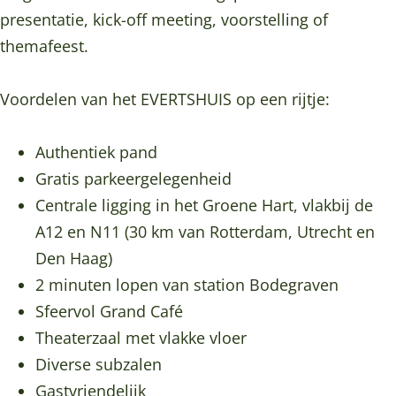
i
h
s
t
i
presentatie, kick-off meeting, voorstelling of
s
u
h
s
s
themafeest.
i
u
h
s
i
u
Voordelen van het EVERTSHUIS op een rijtje:
s
i
s
Authentiek pand
Gratis parkeergelegenheid
Centrale ligging in het Groene Hart, vlakbij de
A12 en N11 (30 km van Rotterdam, Utrecht en
Den Haag)
2 minuten lopen van station Bodegraven
Sfeervol Grand Café
Theaterzaal met vlakke vloer
Diverse subzalen
Gastvriendelijk