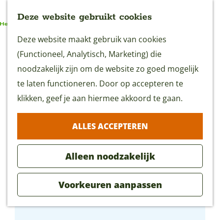
Deze website gebruikt cookies
G
Deze website maakt gebruik van cookies
MENU
a
(Functioneel, Analytisch, Marketing) die
n
noodzakelijk zijn om de website zo goed mogelijk
a
te laten functioneren. Door op accepteren te
a
klikken, geef je aan hiermee akkoord te gaan.
r
ALLES ACCEPTEREN
d
e
Alleen noodzakelijk
h
o
Voorkeuren aanpassen
m
Evertshuis
e
p