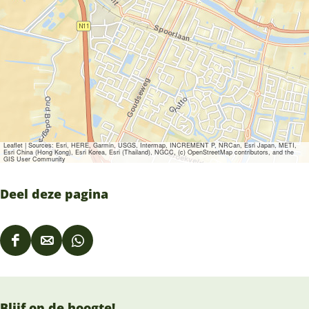
Leaflet
|
Sources: Esri, HERE, Garmin, USGS, Intermap, INCREMENT P, NRCan, Esri Japan, METI,
Esri China (Hong Kong), Esri Korea, Esri (Thailand), NGCC, (c) OpenStreetMap contributors, and the
GIS User Community
Deel deze pagina
D
D
D
e
e
e
e
e
e
Blijf op de hoogte!