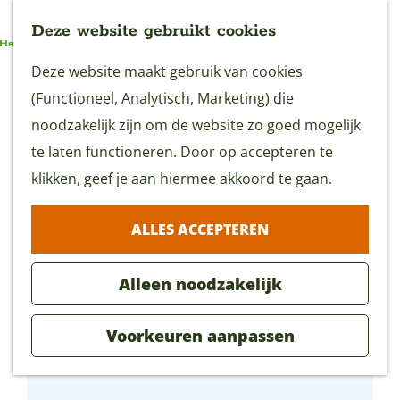
Deze website gebruikt cookies
G
Deze website maakt gebruik van cookies
MENU
a
(Functioneel, Analytisch, Marketing) die
n
noodzakelijk zijn om de website zo goed mogelijk
a
te laten functioneren. Door op accepteren te
a
klikken, geef je aan hiermee akkoord te gaan.
r
ALLES ACCEPTEREN
d
e
Alleen noodzakelijk
h
o
Voorkeuren aanpassen
m
Peter Bakt Brood
e
p