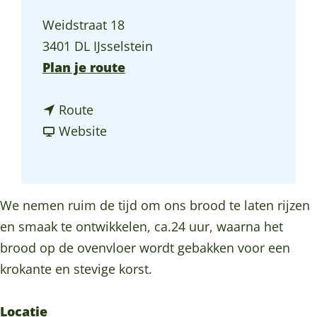
a
Weidstraat 18
g
3401 DL IJsselstein
e
n
Plan je route
a
n
a
Route
a
v
r
Website
a
a
P
r
n
e
P
P
t
We nemen ruim de tijd om ons brood te laten rijzen
e
e
e
en smaak te ontwikkelen, ca.24 uur, waarna het
t
t
r
brood op de ovenvloer wordt gebakken voor een
e
e
B
krokante en stevige korst.
r
r
a
B
B
k
Locatie