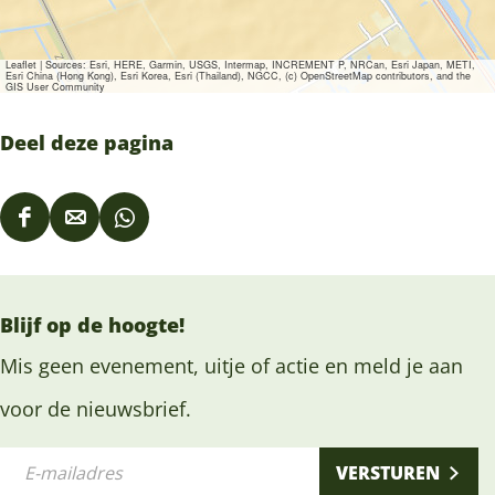
Leaflet
|
Sources: Esri, HERE, Garmin, USGS, Intermap, INCREMENT P, NRCan, Esri Japan, METI,
Esri China (Hong Kong), Esri Korea, Esri (Thailand), NGCC, (c) OpenStreetMap contributors, and the
GIS User Community
Deel deze pagina
D
D
D
e
e
e
e
e
e
Blijf op de hoogte!
l
l
l
d
d
d
Mis geen evenement, uitje of actie en meld je aan
e
e
e
voor de nieuwsbrief.
z
z
z
E
e
e
e
VERSTUREN