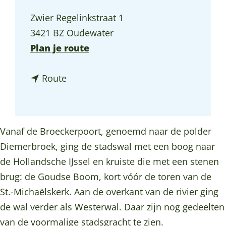
a
Zwier Regelinkstraat 1
g
3421 BZ Oudewater
e
n
Plan je route
a
n
a
Route
a
r
a
S
r
t
Vanaf de Broeckerpoort, genoemd naar de polder
S
a
Diemerbroek, ging de stadswal met een boog naar
t
d
de Hollandsche IJssel en kruiste die met een stenen
a
s
brug: de Goudse Boom, kort vóór de toren van de
d
w
St.-Michaëlskerk. Aan de overkant van de rivier ging
s
a
de wal verder als Westerwal. Daar zijn nog gedeelten
w
l
van de voormalige stadsgracht te zien.