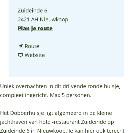
a
Zuideinde 6
g
2421 AH Nieuwkoop
e
n
Plan je route
a
n
a
Route
a
v
r
Website
a
a
D
r
n
o
D
D
b
Uniek overnachten in dit drijvende ronde huisje,
o
o
b
compleet ingericht. Max 5 personen.
b
b
e
b
b
r
Het Dobberhuisje ligt afgemeerd in de kleine
e
e
h
jachthaven van hotel-restaurant Zuideinde op
r
r
u
Zuideinde 6 in Nieuwkoop. Je kan hier ook terecht