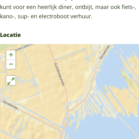
h
h
i
kunt voor een heerlijk diner, ontbijt, maar ook fiets-,
u
u
s
kano-, sup- en electroboot verhuur.
i
i
j
s
s
e
Locatie
j
j
e
e
+
−