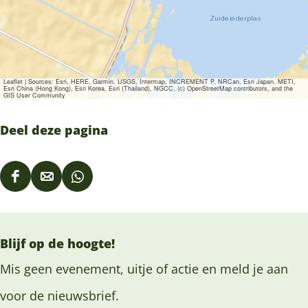
Leaflet
|
Sources: Esri, HERE, Garmin, USGS, Intermap, INCREMENT P, NRCan, Esri Japan, METI,
Esri China (Hong Kong), Esri Korea, Esri (Thailand), NGCC, (c) OpenStreetMap contributors, and the
GIS User Community
Deel deze pagina
D
D
D
e
e
e
e
e
e
Blijf op de hoogte!
l
l
l
d
d
d
Mis geen evenement, uitje of actie en meld je aan
e
e
e
voor de nieuwsbrief.