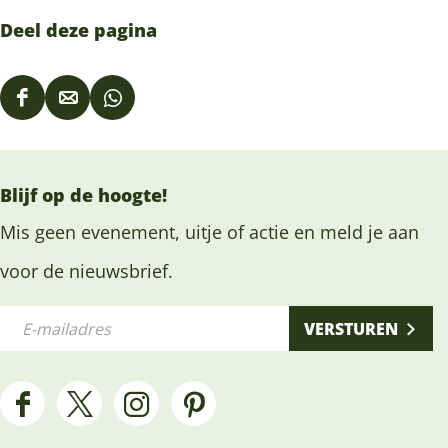
n
e
Deel deze pagina
n
D
D
D
e
e
e
e
e
e
Blijf op de hoogte!
l
l
l
d
d
d
Mis geen evenement, uitje of actie en meld je aan
e
e
e
voor de nieuwsbrief.
z
z
z
E
e
e
e
VERSTUREN
-
p
p
p
m
a
a
a
a
g
g
g
F
X
I
P
i
i
i
i
a
H
n
i