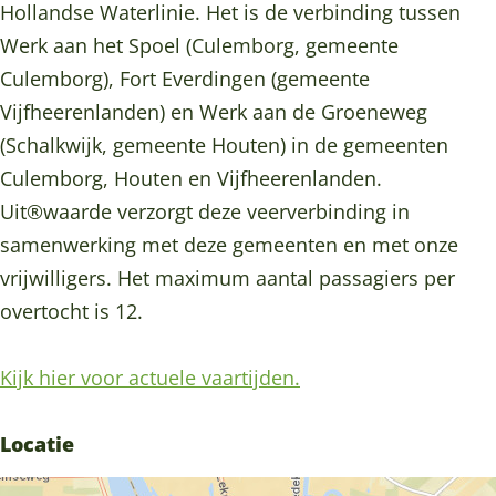
t
o
p
e
t
Hollandse Waterlinie. Het is de verbinding tussen
C
n
o
p
C
Werk aan het Spoel (Culemborg, gemeente
u
t
n
o
u
Culemborg), Fort Everdingen (gemeente
l
C
t
n
l
Vijfheerenlanden) en Werk aan de Groeneweg
e
u
C
t
e
(Schalkwijk, gemeente Houten) in de gemeenten
m
l
u
C
m
Culemborg, Houten en Vijfheerenlanden.
b
e
l
u
b
Uit®waarde verzorgt deze veerverbinding in
o
m
e
l
o
samenwerking met deze gemeenten en met onze
r
b
m
e
r
vrijwilligers. Het maximum aantal passagiers per
g
o
b
m
g
overtocht is 12.
-
r
o
b
-
H
g
r
o
H
Kijk hier voor actuele vaartijden.
o
-
g
r
o
u
H
-
g
u
Locatie
t
o
H
-
t