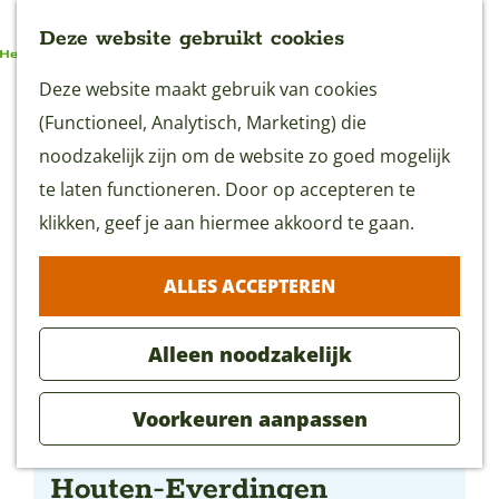
Deze website gebruikt cookies
G
Deze website maakt gebruik van cookies
MENU
a
(Functioneel, Analytisch, Marketing) die
n
noodzakelijk zijn om de website zo goed mogelijk
a
te laten functioneren. Door op accepteren te
a
klikken, geef je aan hiermee akkoord te gaan.
r
ALLES ACCEPTEREN
d
e
Alleen noodzakelijk
h
o
Voorkeuren aanpassen
m
Liniepont Culemborg-
e
Houten-Everdingen
p