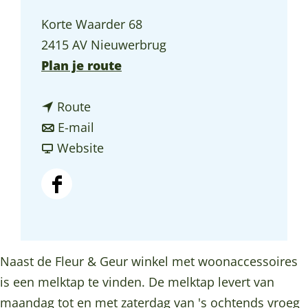
a
Korte Waarder 68
g
2415 AV Nieuwerbrug
e
n
Plan je route
a
n
a
Route
a
n
r
E-mail
a
a
v
M
Website
r
a
a
e
M
r
n
l
F
e
M
M
k
a
l
e
e
t
c
k
l
l
a
e
Naast de Fleur & Geur winkel met woonaccessoires
t
k
k
p
b
is een melktap te vinden. De melktap levert van
a
t
t
F
o
maandag tot en met zaterdag van 's ochtends vroeg