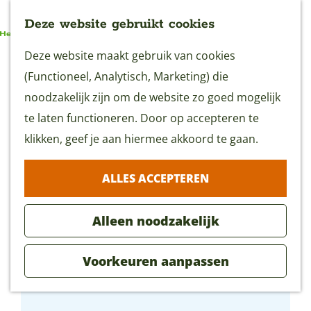
Deze website gebruikt cookies
G
Deze website maakt gebruik van cookies
MENU
a
(Functioneel, Analytisch, Marketing) die
n
noodzakelijk zijn om de website zo goed mogelijk
a
te laten functioneren. Door op accepteren te
a
klikken, geef je aan hiermee akkoord te gaan.
r
ALLES ACCEPTEREN
d
e
Alleen noodzakelijk
h
o
Voorkeuren aanpassen
m
Melktap Fleur & Geur
e
p