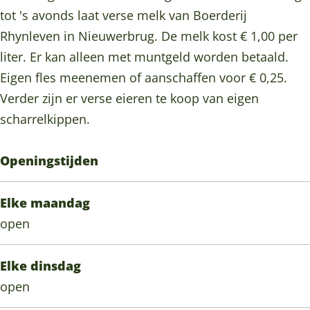
p
a
a
l
o
tot 's avonds laat verse melk van Boerderij
F
p
p
e
k
Rhynleven in Nieuwerbrug. De melk kost € 1,00 per
l
F
F
u
M
liter. Er kan alleen met muntgeld worden betaald.
e
l
l
r
e
Eigen fles meenemen of aanschaffen voor € 0,25.
u
e
e
&
l
Verder zijn er verse eieren te koop van eigen
r
u
u
G
k
scharrelkippen.
&
r
r
e
t
G
&
&
u
a
Openingstijden
e
G
G
r
p
u
e
e
F
Elke maandag
r
u
u
l
open
r
r
e
u
Elke dinsdag
r
open
&