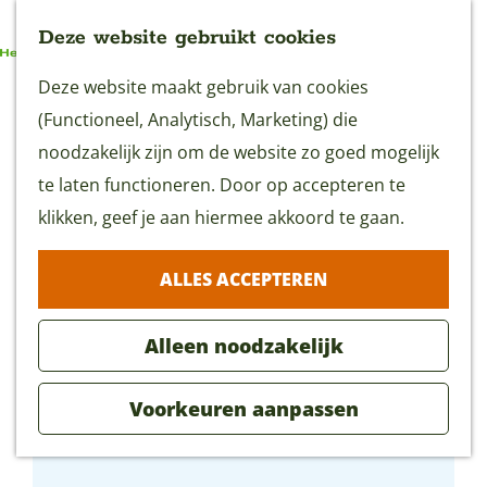
Deze website gebruikt cookies
G
Deze website maakt gebruik van cookies
MENU
a
(Functioneel, Analytisch, Marketing) die
n
noodzakelijk zijn om de website zo goed mogelijk
a
te laten functioneren. Door op accepteren te
a
klikken, geef je aan hiermee akkoord te gaan.
r
ALLES ACCEPTEREN
d
e
Alleen noodzakelijk
h
o
Voorkeuren aanpassen
m
Café - Bistro 't Wapen
e
p