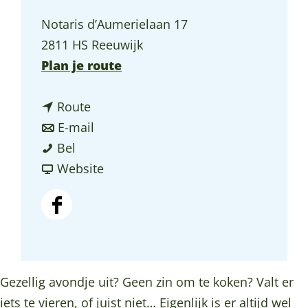
a
Notaris d’Aumerielaan 17
g
2811 HS Reeuwijk
e
n
Plan je route
a
n
a
Route
a
n
r
E-mail
C
a
a
C
Bel
a
r
a
v
a
Website
f
C
r
a
f
é
a
C
n
é
F
-
f
a
C
-
a
B
é
f
a
B
c
i
-
é
f
i
e
Gezellig avondje uit? Geen zin om te koken? Valt er
s
B
-
é
s
b
iets te vieren, of juist niet… Eigenlijk is er altijd wel