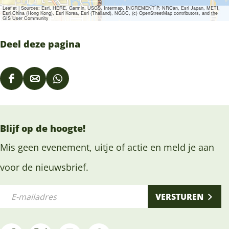
Leaflet
|
Sources: Esri, HERE, Garmin, USGS, Intermap, INCREMENT P, NRCan, Esri Japan, METI,
Esri China (Hong Kong), Esri Korea, Esri (Thailand), NGCC, (c) OpenStreetMap contributors, and the
GIS User Community
Deel deze pagina
D
D
D
e
e
e
e
e
e
Blijf op de hoogte!
l
l
l
d
d
d
Mis geen evenement, uitje of actie en meld je aan
e
e
e
voor de nieuwsbrief.
z
z
z
E
e
e
e
VERSTUREN
-
p
p
p
m
a
a
a