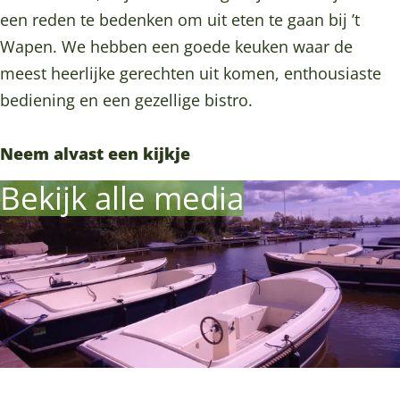
t
i
B
-
t
o
een reden te bedenken om uit eten te gaan bij ’t
r
s
i
B
r
o
Wapen. We hebben een goede keuken waar de
o
t
s
i
o
k
meest heerlijke gerechten uit komen, enthousiaste
'
r
t
s
'
C
bediening en een gezellige bistro.
t
o
r
t
t
a
W
'
o
r
W
f
Neem alvast een kijkje
a
t
'
o
a
é
Bekijk alle media
p
W
t
'
p
-
e
a
W
t
e
B
n
p
a
W
n
i
e
p
a
s
n
e
p
t
n
e
r
n
o
'