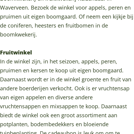
a
n
e
z
a
b
Waverveen. Bezoek de winkel voor appels, peren en
a
d
n
e
a
o
pruimen uit eigen boomgaard. Of neem een kijkje bij
l
a
d
n
l
o
de coniferen, heesters en fruitbomen in de
b
a
a
d
b
k
boomkwekerij.
o
l
a
a
o
R
o
b
l
a
o
u
Fruitwinkel
m
o
b
l
m
i
In de winkel zijn, in het seizoen, appels, peren,
-
o
o
b
-
z
pruimen en kersen te koop uit eigen boomgaard.
e
m
o
o
e
e
Daarnaast wordt er in de winkel groente en fruit van
n
-
m
o
n
n
andere boerderijen verkocht. Ook is er vruchtensap
f
e
-
m
f
d
van eigen appelen en diverse andere
r
n
e
-
r
a
vruchtensappen en mixsappen te koop. Daarnaast
u
f
n
e
u
a
biedt de winkel ook een groot assortiment aan
i
r
f
n
i
l
potplanten, bodembedekkers en bloeiende
t
u
r
f
t
b
tuinbeplanting. De cadeaubon is leuk om om te