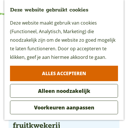
Deze website gebruikt cookies
G
Deze website maakt gebruik van cookies
MENU
a
(Functioneel, Analytisch, Marketing) die
n
noodzakelijk zijn om de website zo goed mogelijk
a
te laten functioneren. Door op accepteren te
a
klikken, geef je aan hiermee akkoord te gaan.
r
ALLES ACCEPTEREN
d
e
Alleen noodzakelijk
h
o
Voorkeuren aanpassen
m
Ruizendaal boom- en
e
fruitkwekerij
p