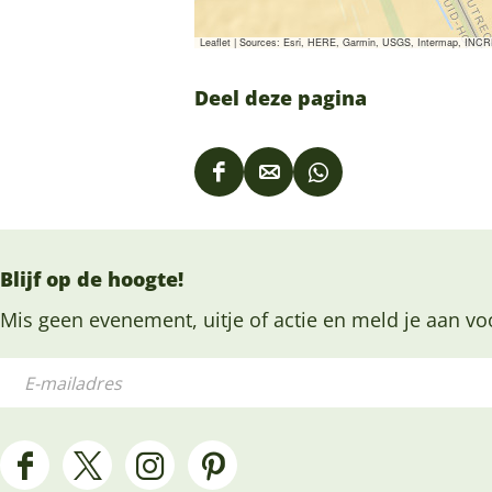
Leaflet
|
Sources: Esri, HERE, Garmin, USGS, Intermap, INCREM
Deel deze pagina
D
D
D
e
e
e
e
e
e
Blijf op de hoogte!
l
l
l
d
d
d
Mis geen evenement, uitje of actie en meld je aan vo
e
e
e
E
z
z
z
-
e
e
e
m
p
p
p
a
F
X
I
P
a
a
a