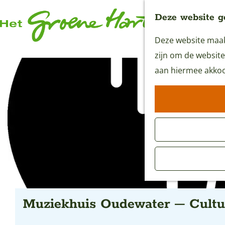
Deze website g
Deze website maakt
G
zijn om de website
a
aan hiermee akkoo
n
a
a
r
d
e
h
o
m
Muziekhuis Oudewater – Cultur
e