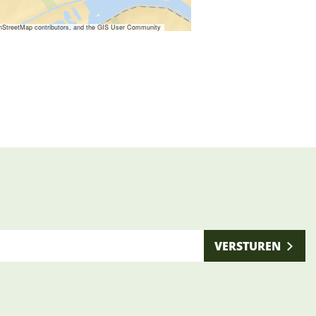
nStreetMap contributors, and the GIS User Community
VERSTUREN