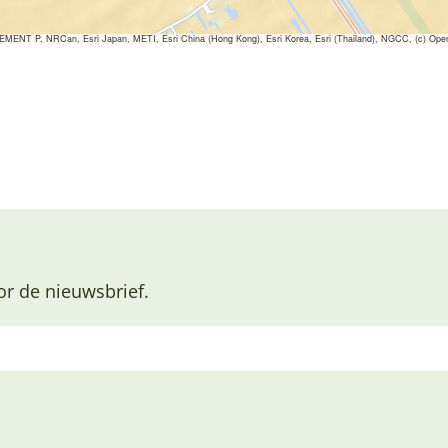
ENT P, NRCan, Esri Japan, METI, Esri China (Hong Kong), Esri Korea, Esri (Thailand), NGCC, (c) Ope
or de nieuwsbrief.