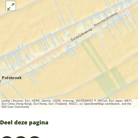
j
j
e
t
t
r
e
e
V
r
r
l
V
V
e
l
l
e
e
e
s
e
e
s
s
Leaflet
|
Sources: Esri, HERE, Garmin, USGS, Intermap, INCREMENT P, NRCan, Esri Japan, METI,
Esri China (Hong Kong), Esri Korea, Esri (Thailand), NGCC, (c) OpenStreetMap contributors, and the
GIS User Community
Deel deze pagina