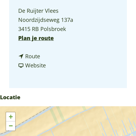
a
De Ruijter Vlees
g
Noordzijdseweg 137a
e
3415 RB Polsbroek
n
Plan je route
a
n
a
Route
a
v
r
Website
a
a
D
r
n
e
D
D
R
Locatie
e
e
u
R
R
i
+
u
u
j
−
i
i
t