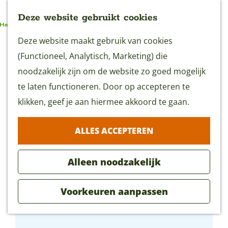
Deze website gebruikt cookies
G
Deze website maakt gebruik van cookies
MENU
a
(Functioneel, Analytisch, Marketing) die
n
noodzakelijk zijn om de website zo goed mogelijk
a
te laten functioneren. Door op accepteren te
a
klikken, geef je aan hiermee akkoord te gaan.
r
ALLES ACCEPTEREN
d
e
Alleen noodzakelijk
h
o
Voorkeuren aanpassen
m
De Ruijter Vlees
e
p