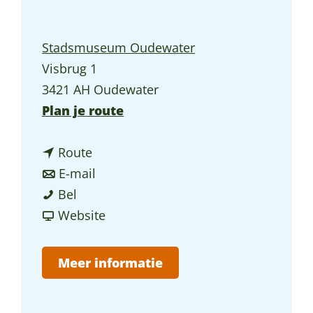
a
g
Stadsmuseum Oudewater
e
Visbrug 1
3421 AH Oudewater
n
Plan je route
a
n
a
Route
a
n
r
E-mail
E
a
a
E
Bel
x
r
a
v
x
Website
p
E
r
a
p
o
x
E
n
o
Meer informatie
s
p
x
E
s
i
o
p
x
i