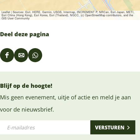
Leaflet
|
Sources: Esri, HERE, Garmin, USGS, Intermap, INCREMENT P, NRCan, Esri Japan, METI,
Esri China (Hong Kong), Esri Korea, Esri (Thailand), NGCC, (c) OpenStreetMap contributors, and the
GIS User Community
Deel deze pagina
D
D
D
e
e
e
e
e
e
Blijf op de hoogte!
l
l
l
d
d
d
Mis geen evenement, uitje of actie en meld je aan
e
e
e
voor de nieuwsbrief.
z
z
z
E
e
e
e
VERSTUREN
-
p
p
p