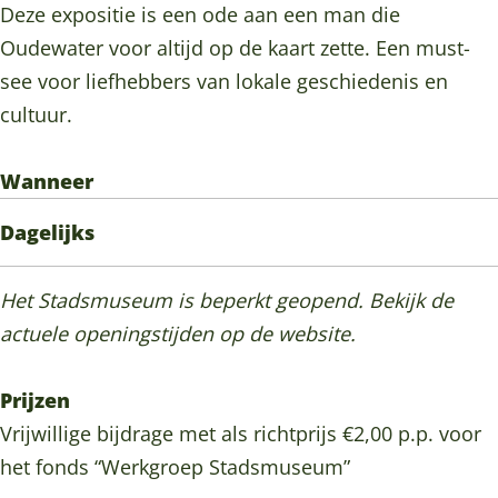
n
t
u
o
n
Deze expositie is een ode aan een man die
,
e
t
u
,
Oudewater voor altijd op de kaart zette. Een must-
S
n
e
t
S
see voor liefhebbers van lokale geschiedenis en
t
,
n
e
t
cultuur.
a
S
,
n
a
d
t
S
,
d
Wanneer
s
a
t
S
s
Dagelijks
m
d
a
t
m
u
s
d
a
u
Het Stadsmuseum is beperkt geopend. Bekijk de
s
m
s
d
s
actuele openingstijden op de website.
e
u
m
s
e
u
s
u
m
u
Prijzen
m
e
s
u
m
Vrijwillige bijdrage met als richtprijs €2,00 p.p. voor
O
u
e
s
O
het fonds “Werkgroep Stadsmuseum”
u
m
u
e
u