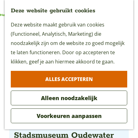
Deze website gebruikt cookies
G
Deze website maakt gebruik van cookies
MENU
a
(Functioneel, Analytisch, Marketing) die
n
noodzakelijk zijn om de website zo goed mogelijk
a
te laten functioneren. Door op accepteren te
a
klikken, geef je aan hiermee akkoord te gaan.
r
ALLES ACCEPTEREN
d
e
Alleen noodzakelijk
h
o
Voorkeuren aanpassen
m
Expositie Johan Schouten,
e
Stadsmuseum Oudewater
p