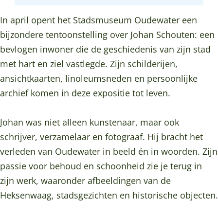
t
s
o
p
t
i
i
s
o
i
In april opent het Stadsmuseum Oudewater een
e
t
i
s
e
bijzondere tentoonstelling over Johan Schouten: een
J
i
t
i
J
bevlogen inwoner die de geschiedenis van zijn stad
o
e
i
t
o
met hart en ziel vastlegde. Zijn schilderijen,
h
J
e
i
h
ansichtkaarten, linoleumsneden en persoonlijke
a
o
J
e
a
archief komen in deze expositie tot leven.
n
h
o
J
n
S
a
h
o
S
Johan was niet alleen kunstenaar, maar ook
c
n
a
h
c
schrijver, verzamelaar en fotograaf. Hij bracht het
h
S
n
a
h
verleden van Oudewater in beeld én in woorden. Zijn
o
c
S
n
o
passie voor behoud en schoonheid zie je terug in
u
h
c
S
u
zijn werk, waaronder afbeeldingen van de
t
o
h
c
t
Heksenwaag, stadsgezichten en historische objecten.
e
u
o
h
e