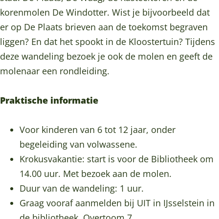
r
o
korenmolen De Windotter. Wist je bijvoorbeeld dat
r
n
er op De Plaats brieven aan de toekomst begraven
o
d
liggen? En dat het spookt in de Kloostertuin? Tijdens
n
l
deze wandeling bezoek je ook de molen en geeft de
d
e
molenaar een rondleiding.
l
i
e
d
Praktische informatie
i
i
d
n
Voor kinderen van 6 tot 12 jaar, onder
i
g
begeleiding van volwassene.
n
i
Krokusvakantie: start is voor de Bibliotheek om
g
n
14.00 uur. Met bezoek aan de molen.
i
m
Duur van de wandeling: 1 uur.
n
e
Graag vooraf aanmelden bij UIT in IJsselstein in
m
i
de bibliotheek, Overtoom 7,