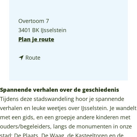
a
g
Overtoom 7
e
3401 BK IJsselstein
n
Plan je route
a
n
a
Route
a
r
a
K
r
i
Spannende verhalen over de geschiedenis
K
n
Tijdens deze stadswandeling hoor je spannende
i
d
verhalen en leuke weetjes over IJsselstein. Je wandelt
n
e
met een gids, en een groepje andere kinderen met
d
r
ouders/begeleiders, langs de monumenten in onze
e
r
stad: De Plaats, De Waag, de Kasteeltoren en de