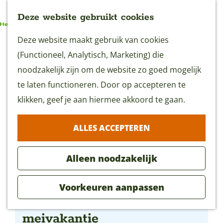
Deze website gebruikt cookies
G
Deze website maakt gebruik van cookies
MENU
a
(Functioneel, Analytisch, Marketing) die
n
noodzakelijk zijn om de website zo goed mogelijk
a
te laten functioneren. Door op accepteren te
a
klikken, geef je aan hiermee akkoord te gaan.
r
ALLES ACCEPTEREN
d
e
Alleen noodzakelijk
h
o
Voorkeuren aanpassen
m
Kinderrondleiding in
e
meivakantie
p