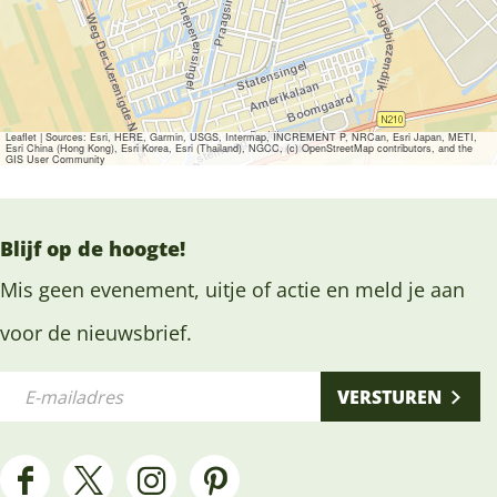
Leaflet
|
Sources: Esri, HERE, Garmin, USGS, Intermap, INCREMENT P, NRCan, Esri Japan, METI,
Esri China (Hong Kong), Esri Korea, Esri (Thailand), NGCC, (c) OpenStreetMap contributors, and the
GIS User Community
Blijf op de hoogte!
Mis geen evenement, uitje of actie en meld je aan
voor de nieuwsbrief.
E
VERSTUREN
-
m
a
F
X
I
P