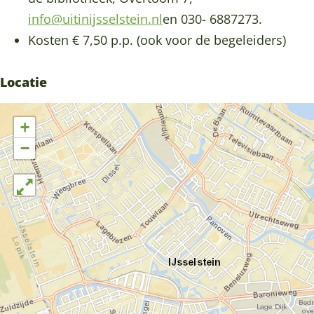
e
v
i
nfo@uitinijsselstein.nl
en 030- 6887273.
i
a
Kosten € 7,50 p.p. (ook voor de begeleiders)
v
k
a
a
Locatie
k
n
a
t
+
n
i
−
t
e
i
e