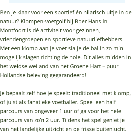
n
p
m
o
n
-
e
p
m
-
Ben je klaar voor een sportief én hilarisch uitje in de
v
n
e
p
v
natuur? Klompen-voetgolf bij Boer Hans in
o
-
n
e
o
Montfoort is dé activiteit voor gezinnen,
e
v
-
n
e
vriendengroepen en sportieve natuurliefhebbers.
t
o
v
-
t
Met een klomp aan je voet sla je de bal in zo min
g
e
o
v
g
mogelijk slagen richting de hole. Dit alles midden in
o
t
e
o
o
het weidse weiland van het Groene Hart – puur
l
g
t
e
l
Hollandse beleving gegarandeerd!
f
o
g
t
f
b
l
o
g
b
Je bepaalt zelf hoe je speelt: traditioneel met klomp,
i
f
l
o
i
of juist als fanatieke voetballer. Speel een half
j
b
f
l
j
parcours van ongeveer 1 uur of ga voor het hele
B
i
b
f
B
parcours van zo’n 2 uur. Tijdens het spel geniet je
o
j
i
b
o
van het landelijke uitzicht en de frisse buitenlucht.