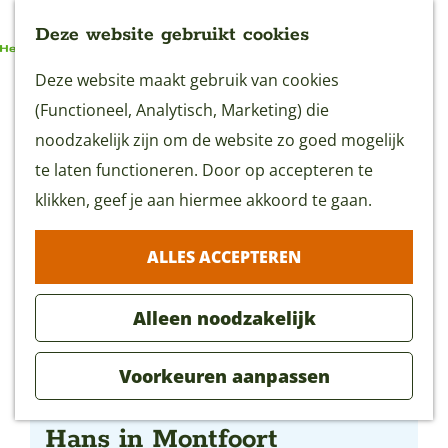
Deze website gebruikt cookies
G
Deze website maakt gebruik van cookies
MENU
a
(Functioneel, Analytisch, Marketing) die
n
noodzakelijk zijn om de website zo goed mogelijk
a
te laten functioneren. Door op accepteren te
a
klikken, geef je aan hiermee akkoord te gaan.
r
ALLES ACCEPTEREN
d
e
Alleen noodzakelijk
h
o
Voorkeuren aanpassen
m
Klompen-voetgolf bij Boer
e
Hans in Montfoort
p