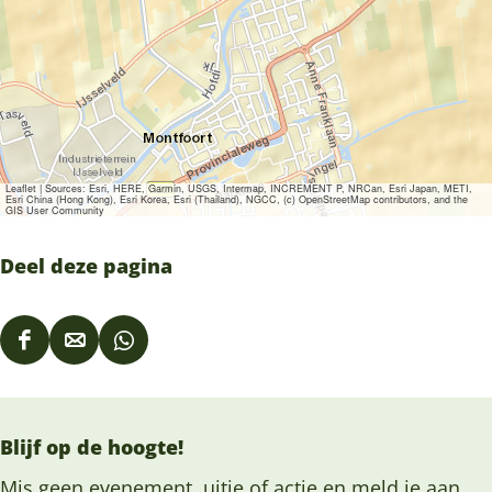
Leaflet
|
Sources: Esri, HERE, Garmin, USGS, Intermap, INCREMENT P, NRCan, Esri Japan, METI,
Esri China (Hong Kong), Esri Korea, Esri (Thailand), NGCC, (c) OpenStreetMap contributors, and the
GIS User Community
Deel deze pagina
D
D
D
e
e
e
e
e
e
Blijf op de hoogte!
l
l
l
d
d
d
Mis geen evenement, uitje of actie en meld je aan