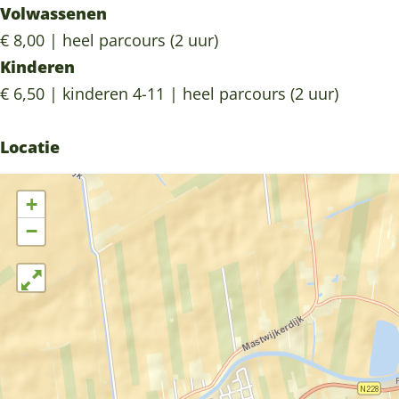
r
o
f
t
r
Volwassenen
t
o
o
f
t
€ 8,00 | heel parcours (2 uur)
r
o
o
Kinderen
t
r
o
€ 6,50 | kinderen 4-11 | heel parcours (2 uur)
t
r
t
Locatie
+
−