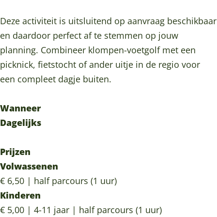
e
B
j
i
e
r
o
B
j
r
Deze activiteit is uitsluitend op aanvraag beschikbaar
H
e
o
B
H
en daardoor perfect af te stemmen op jouw
a
r
e
o
a
planning. Combineer klompen-voetgolf met een
n
H
r
e
n
picknick, fietstocht of ander uitje in de regio voor
s
a
H
r
s
een compleet dagje buiten.
i
n
a
H
i
n
s
n
a
n
Wanneer
M
i
s
n
M
Dagelijks
o
n
i
s
o
n
M
n
i
n
Prijzen
t
o
M
n
t
Volwassenen
f
n
o
M
f
€ 6,50 | half parcours (1 uur)
o
t
n
o
o
Kinderen
o
f
t
n
o
€ 5,00 | 4-11 jaar | half parcours (1 uur)